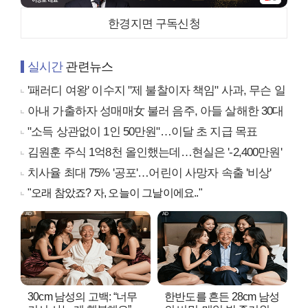
한경지면 구독신청
실시간
관련뉴스
'패러디 여왕' 이수지 "제 불찰이자 책임" 사과, 무슨 일
아내 가출하자 성매매女 불러 음주, 아들 살해한 30대
"소득 상관없이 1인 50만원"…이달 초 지급 목표
김원훈 주식 1억8천 올인했는데…현실은 '-2,400만원'
치사율 최대 75% '공포'…어린이 사망자 속출 '비상'
"오래 참았죠? 자, 오늘이 그날이에요.."
30cm 남성의 고백: “너무
한반도를 흔든 28cm 남성