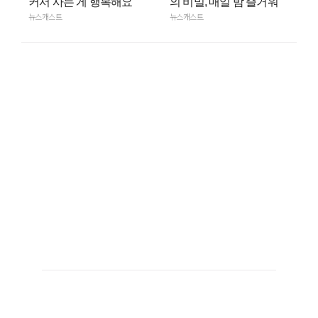
커서 사는 게 행복해요”
의 비밀, 매일 밤 즐거워
뉴스캐스트
뉴스캐스트