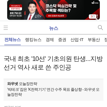
3
/
3
뉴스
홈
전체뉴스
랭킹뉴스
경제
증권
산업·IT
부동산
국내 최초 '10선' 기초의원 탄생...지방
선거 역사 새로 쓴 주인공
와우넷
오늘장전략
'빅테크' 잡은 'K전력기기' 연간 수주 목표 줄상향 - 와우넷 오
늘장전략