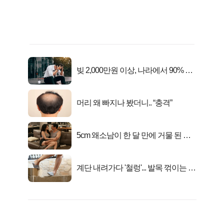
빚 2,000만원 이상, 나라에서 90% 갚
아준다!
머리 왜 빠지나 봤더니.. “충격”
5cm 왜소남이 한 달 만에 거물 된 사
연
계단 내려가다 '철렁'... 발목 꺾이는 이
유