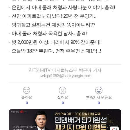
온천에서 아내 몰래 처형과 사랑나눈 이야기..충격!
천안 아파트값 난리났다! 20년 전 분양가..
방귀잦고,살찌는건 대장의 똥이아니라??
아내 몰래 처형과 목욕한 남자.. 충격!
빚 2,000만원 이상, 나라에서 90% 갚아준다!
오늘밤 187억뿌린다, 먼저 주우면 최대1억..!
한국경제TV 디지털뉴스부 박근아 기자
twilight1093@hankyungtv.com
좋아요
싫어요
후속기사 원해요
0
0
0
2
/
3