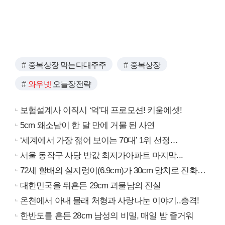
중복상장 막는다대주주
중복상장
와우넷
오늘장전략
보험설계사 이직시 ‘억’대 프로모션! 키움에셋!
5cm 왜소남이 한 달 만에 거물 된 사연
‘세계에서 가장 젊어 보이는 70대’ 1위 선정…
서울 동작구 사당 반값 최저가아파트 마지막...
72세 할배의 실지렁이(6.9cm)가 30cm 망치로 진화…
대한민국을 뒤흔든 29cm 괴물남의 진실
온천에서 아내 몰래 처형과 사랑나눈 이야기..충격!
한반도를 흔든 28cm 남성의 비밀, 매일 밤 즐거워