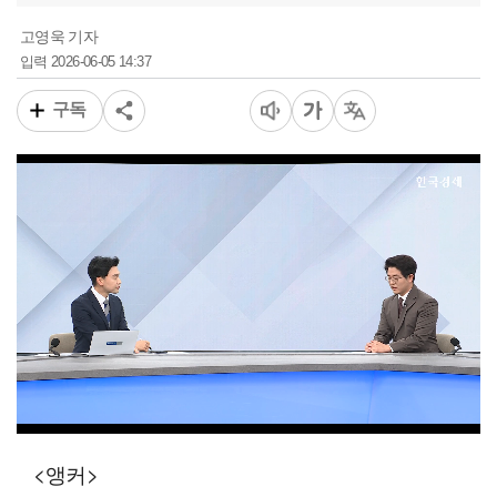
고영욱 기자
2026-06-05 14:37
입력
구독
00:11
06:02
일반배속
<앵커>