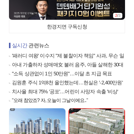
3
/
3
한경지면 구독신청
실시간
관련뉴스
'패러디 여왕' 이수지 "제 불찰이자 책임" 사과, 무슨 일
아내 가출하자 성매매女 불러 음주, 아들 살해한 30대
"소득 상관없이 1인 50만원"…이달 초 지급 목표
김원훈 주식 1억8천 올인했는데…현실은 '-2,400만원'
치사율 최대 75% '공포'…어린이 사망자 속출 '비상'
"오래 참았죠? 자, 오늘이 그날이에요.."