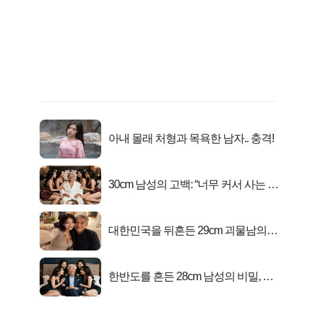
아내 몰래 처형과 목욕한 남자.. 충격!
30cm 남성의 고백: “너무 커서 사는 게
행복해요”
대한민국을 뒤흔든 29cm 괴물남의
진실
한반도를 흔든 28cm 남성의 비밀, 매
일 밤 즐거워