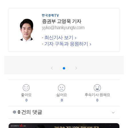
증권부 고영욱 기자
yyko@hankyungtv.com
최신기사 보기
기자 구독과 응원하기
좋아요
싫어요
후속기사 원해요
0
0
0
건의 댓글
0