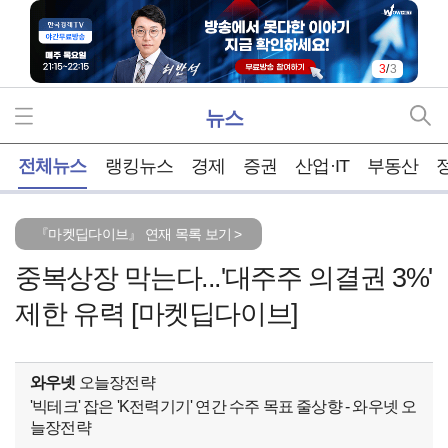
3
/
3
뉴스
홈
전체뉴스
랭킹뉴스
경제
증권
산업·IT
부동산
『마켓딥다이브』 연재 목록 보기 >
중복상장 막는다...'대주주 의결권 3%'
제한 유력 [마켓딥다이브]
와우넷
오늘장전략
'빅테크' 잡은 'K전력기기' 연간 수주 목표 줄상향 - 와우넷 오
늘장전략