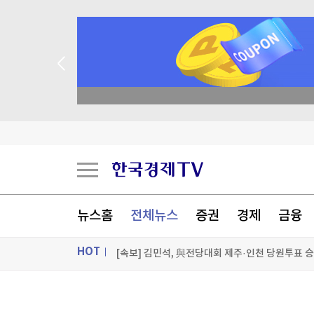
종목 무료 정밀 진단
블룸버그 "SK하이닉스, 中 충칭 패키징 공장 지분
[속보] 與최고위원 순회경선…박선원·최민희·서
[속보] 與경선 당원투표 누계 김민석 45.42%·정청
뉴스홈
전체뉴스
증권
경제
금융
[속보] 김민석, 與전당대회 제주·인천 당원투표 
HOT
[포토+] 박정민, '멋짐 가득한 모습~'
"나야, '흑백요리사' 시즌3"
ON AIR
뉴스
[온에어] 파워인터뷰