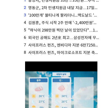
1
통영시, 민생지원금 33만→35만원…추석 전 푼다
2
영동군, 2차 민생지원금 내달 지급…17일부터 신청 접수
3
'100만개' 불티나게 팔리더니...맥도날드 '충주찰옥수수버거' 돌연 판매 종료
4
김원훈, 주식 시작 2주 만에 '-2,400만원'…"차 한 대 값 날렸다"
5
"하닉이 298만원 찍던 날이 있었단다"…100만 클릭 '전래동화' 정체
6
외국인 공매도 2년來 최고…삼성전자에 무슨일이 [B급기자의 B급리포트]
7
사이프러스 펀즈, 엔비디아 지분 6만7250주 매각
8
사이프러스 펀즈, 마이크로소프트 지분 축소...3만3천 주 매각