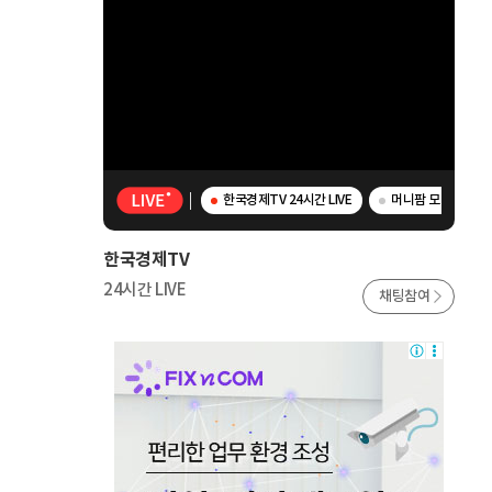
한국경제TV 24시간 LIVE
머니팜 모닝라이브 
한국경제TV
24시간 LIVE
채팅참여