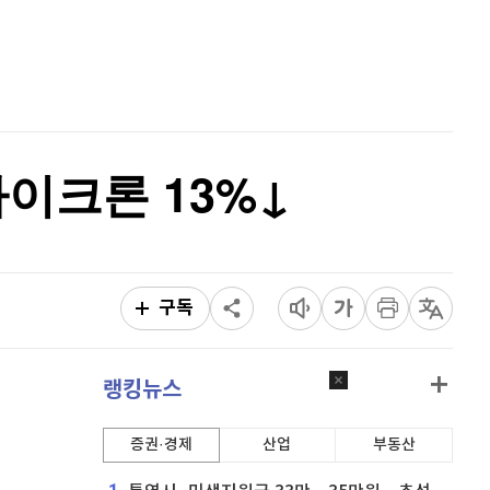
퀀텀
932
(
1.75%
)
홈
AI추천
이더리움 클래식
9,165
(
0.44%
)
품
마켓이슈
특징주
이벤트
비트코인
91,275,000
(
-0.08%
)
이크론 13%↓
구독
랭킹뉴스
증권·경제
산업
부동산