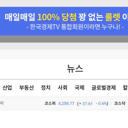
 매각 검토"
뉴스
미화·한민수·김용順
래 44.56%
산업
부동산
정치
사회
국제
글로벌경제
칼
승리
코스피
6,258.77
0.6%
)
코스닥
(
37.61
TV프로그램
와우