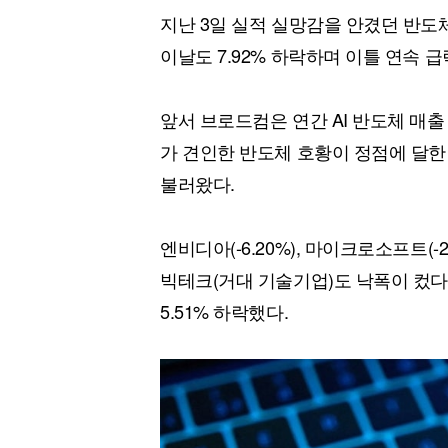
지난 3일 실적 실망감을 안겼던 반도체
이날도 7.92% 하락하며 이틀 연속 
앞서 브로드컴은 연간 AI 반도체 매출
가 견인한 반도체 호황이 정점에 달한
불러왔다.
엔비디아(-6.20%), 마이크로소프트(-2.6
빅테크(거대 기술기업)도 낙폭이 컸다
5.51% 하락했다.