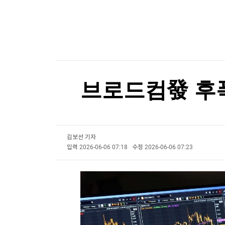
한국경제TV
뉴스홈
블룸버그 "SK하이닉스, 中 충칭 패키징 공장 지분
머니팜 모닝라이브
증권
굿모닝 작전
금융
블룸버그 "SK하이닉스, 中 충칭 패키징 공장 지분
오늘장 뭐사지?
부동산
[오후5시] 뉴스플러스
사회
온로드 (ON ROAD) 인사이트
글로벌경제
브로드컴發 후폭
랭킹뉴스
김보선 기자
미네르바아카데미
증권 데이터
입력
2026-06-06 07:18
수정
2026-06-06 07:23
스페셜강의
특징주 뉴스
투자/재테크
매매신호 (랭킹100
부동산/세무
투자분석
산업
국내증시
[모집-3기-] 돈버는 트레이딩 투자 북클럽
환율