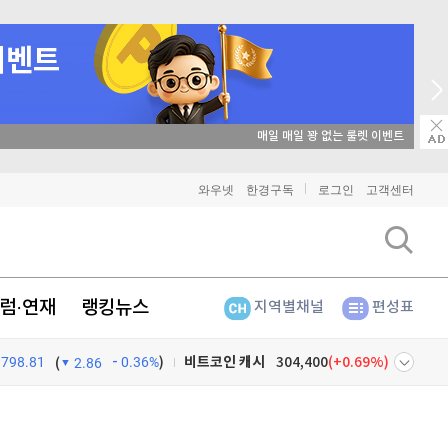
매일 매일 꽝 없는 룰렛 이벤트
비트코인
91,275,000
(
-0.08%
)
와우넷
한경구독
로그인
고객센터
이더리움
2,699,000
(
0.26%
)
리플
1,457
(
0.9%
)
럼·연재
랭킹뉴스
지역별채널
편성표
비트코인 캐시
304,400
(
0.69%
)
798.81
0.36%
)
이오스
896
(
-0.45%
)
(
2.86
비트코인 골드
1,313
(
-763.82%
)
넷
주식창