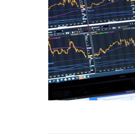
[할인50%] 한·미 투자 올인원 클래스
해외증시