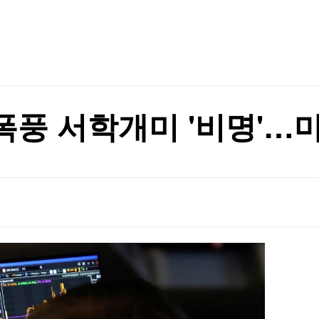
TV홈
무료방송
전체뉴스
 매각 검토"
증권
파트너스
경제
종목핫라인
추천 상
산업
 매각 검토"
경제
오늘의 
정치
생활경제
수익후기
국제
기업·CEO
이벤트
칼럼·연재
풍 서학개미 '비명'…마
특집방송
전체 프로그램
채널/편성
지역별채널
)
편성표