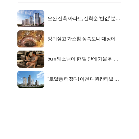
오산 신축 아파트, 선착순 ‘반값’ 분양
시작..
방귀잦고,가스참 장속보니 대장이아
니라..
5cm 왜소남이 한 달 만에 거물 된 사
연
"로얄층 터졌다! 이천 대원칸타빌 잔
여세대 긴급 공개"