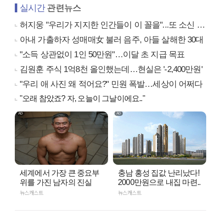
실시간
관련뉴스
허지웅 "우리가 지지한 인간들이 이 꼴을"...또 소신 발언
아내 가출하자 성매매女 불러 음주, 아들 살해한 30대
"소득 상관없이 1인 50만원"…이달 초 지급 목표
김원훈 주식 1억8천 올인했는데…현실은 '-2,400만원'
"우리 애 사진 왜 적어요?" 민원 폭발…세상이 어쩌다
"오래 참았죠? 자, 오늘이 그날이에요.."
세계에서 가장 큰 중요부
충남 홍성 집값 난리났다!
위를 가진 남자의 진실
2000만원으로 내집 마련..
뉴스캐스트
뉴스캐스트