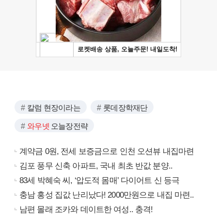
칼럼 현장이라는
롯데장학재단
와우넷
오늘장전략
계약금 0원, 전세 보증금으로 인천 오션뷰 내집마련
김포 풍무 신축 아파트, 국내 최초 반값 분양..
83세 박혜숙 씨, ‘압도적 몸매’ 다이어트 신 등극
충남 홍성 집값 난리났다! 2000만원으로 내집 마련..
남편 몰래 조카와 데이트한 여성.. 충격!