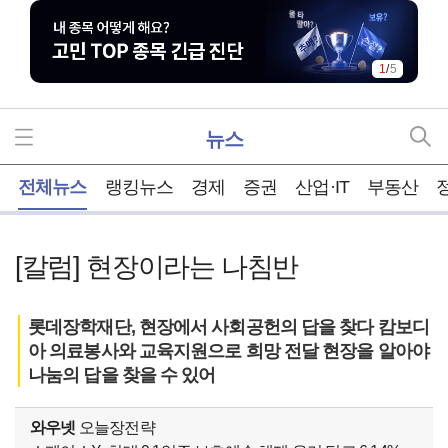
1
/
5
뉴스
홈
전체뉴스
랭킹뉴스
경제
증권
산업·IT
부동산
[칼럼] 현장이라는 나침반
롯데장학재단, 현장에서 사회공헌의 답을 찾다 캄보디
아 의료봉사와 교육지원으로 희망 전달 현장을 알아야
나눔의 답을 찾을 수 있어
와우넷
오늘장전략