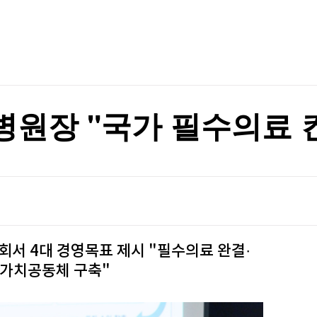
TV홈
무료방송
전체뉴스
증권
파트너스
경제
종목핫라인
추천 상
산업
경제
오늘의 
정치
생활경제
수익후기
국제
기업·CEO
이벤트
칼럼·연재
원장 "국가 필수의료 
특집방송
전체 프로그램
채널/편성
지역별채널
회서 4대 경영목표 제시 "필수의료 완결·
)
편성표
·가치공동체 구축"