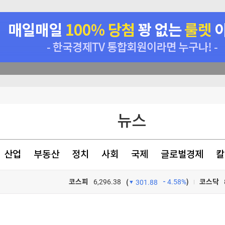
뉴스
았다
산업
부동산
정치
사회
국제
글로벌경제
칼
코스피
6,296.38
4.58%
)
코스닥
(
301.88
TV프로그램
와우