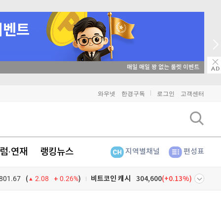
→ 온라인 투자교육은 미네르바아카데미 / minervaacademy.co.kr
비트코인
92,024,000
(
0.39%
)
와우넷
한경구독
로그인
고객센터
이더리움
2,716,000
(
1.8%
)
리플
1,496
(
-1.22%
)
럼·연재
랭킹뉴스
지역별채널
편성표
비트코인 캐시
304,600
(
0.13%
)
801.67
0.26%
)
이오스
896
(
-0.45%
)
(
2.08
비트코인 골드
1,313
(
-763.82%
)
넷
주식창