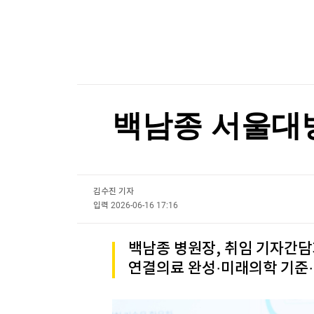
한국경제TV
뉴스홈
"건축이든 삶이든 바람길 열어야 사람이 통한다"
머니팜 모닝라이브
증권
굿모닝 작전
금융
"건축이든 삶이든 바람길 열어야 사람이 통한다"
오늘장 뭐사지?
부동산
[오후5시] 뉴스플러스
사회
온로드 (ON ROAD) 인사이트
글로벌경제
백남종 서울대병
랭킹뉴스
김수진 기자
미네르바아카데미
증권 데이터
입력
2026-06-16 17:16
스페셜강의
특징주 뉴스
백남종 병원장, 취임 기자간담
투자/재테크
매매신호 (랭킹100
연결의료 완성·미래의학 기준
부동산/세무
투자분석
산업
국내증시
[모집-3기-] 돈버는 트레이딩 투자 북클럽
환율