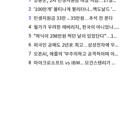
1
영동군, 2차 민생지원금 내달 지급…17일부터 신청 접수
2
'100만개' 불티나게 팔리더니...맥도날드 '충주찰옥수수버거' 돌연 판매 종료
3
민생지원금 33만→35만원…추석 전 푼다
4
월가가 우려한 레버리지, 한국이 아니었나...'상황 인식' 못한 아셴브레너의 추락
5
"하닉이 298만원 찍던 날이 있었단다"…100만 클릭 '전래동화' 정체
6
외국인 공매도 2년來 최고…삼성전자에 무슨일이 [B급기자의 B급리포트]
7
오픈AI, 애플의 '부주의하고 공격적이며 이상하게 개인적인' 영업비밀 소송 기각 신청
8
마이크로소프트 vs IBM... 모건스탠리가 선택한 하이퍼스케일러 투자 유망주