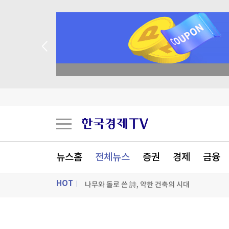
 꽝 없는 룰렛 이벤트
"건축이든 삶이든 바람길 열어야 사람이 통한다"
비평·다큐·화보까지…구마 겐고의 모든 것을 담
해외 사업 호조에…KT&G 매출 '사상 최대'
뉴스홈
전체뉴스
증권
경제
금융
나무와 돌로 쓴 詩, 약한 건축의 시대
HOT
[포토+] 박정민, '멋짐 가득한 모습~'
"나야, '흑백요리사' 시즌3"
ON AIR
뉴스
[온에어] 신박한 경제토크 킥