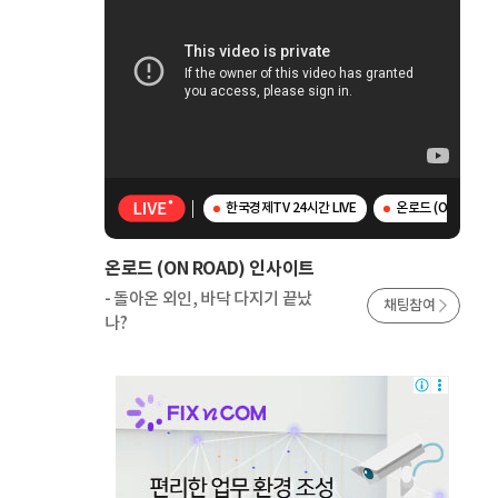
한국경제TV 24시간 LIVE
온로드 (ON ROAD
온로드 (ON ROAD) 인사이트
- 돌아온 외인, 바닥 다지기 끝났
채팅참여
나?