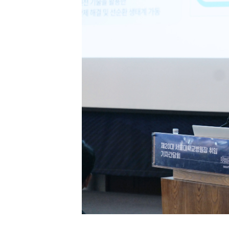
[할인50%] 한·미 투자 올인원 클래스
해외증시