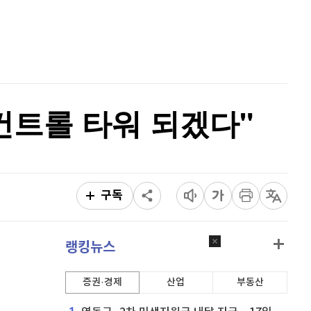
퀀텀
928
(
1.75%
)
홈
AI추천
이더리움 클래식
9,250
(
0.38%
)
품
마켓이슈
특징주
이벤트
비트코인
92,024,000
(
0.39%
)
컨트롤 타워 되겠다"
구독
랭킹뉴스
증권·경제
산업
부동산