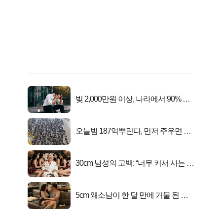
빚 2,000만원 이상, 나라에서 90% 갚
아준다!
오늘밤 187억뿌린다, 먼저 주우면 최
대1억..!
30cm 남성의 고백: “너무 커서 사는 게
행복해요”
5cm 왜소남이 한 달 만에 거물 된 사
연