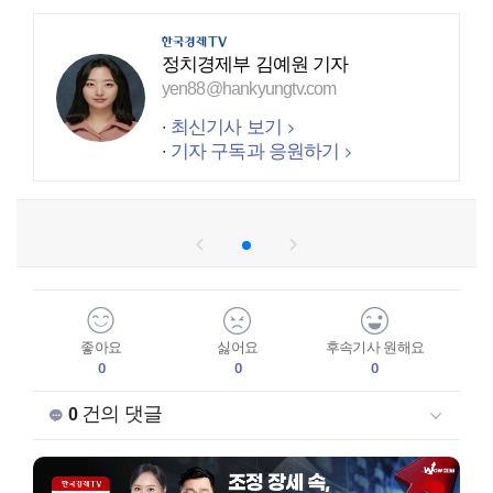
정치경제부 김예원 기자
yen88@hankyungtv.com
최신기사 보기
기자 구독과 응원하기
좋아요
싫어요
후속기사 원해요
0
0
0
건의 댓글
0