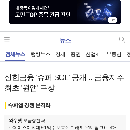
2
/
5
뉴스
홈
전체뉴스
랭킹뉴스
경제
증권
산업·IT
부동산
신한금융 '슈퍼 SOL' 공개 ...금융지주
최초 '원앱' 구상
슈퍼앱 경쟁 본격화
와우넷
오늘장전략
스페이스X, 최대 9.1억주 보호예수 해제 우려 딛고 6.14%