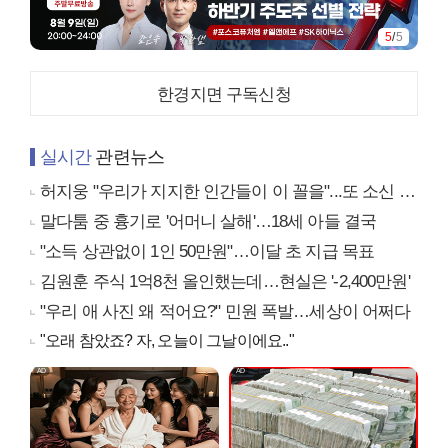
1
/
5
한경지면 구독신청
실시간
관련뉴스
허지웅 "우리가 지지한 인간들이 이 꼴을"...또 소신 발언
말다툼 중 흉기로 '어머니 살해'…18세 아들 결국
"소득 상관없이 1인 50만원"…이달 초 지급 목표
김원훈 주식 1억8천 올인했는데…현실은 '-2,400만원'
"우리 애 사진 왜 적어요?" 민원 폭발…세상이 어쩌다
"오래 참았죠? 자, 오늘이 그날이에요.."