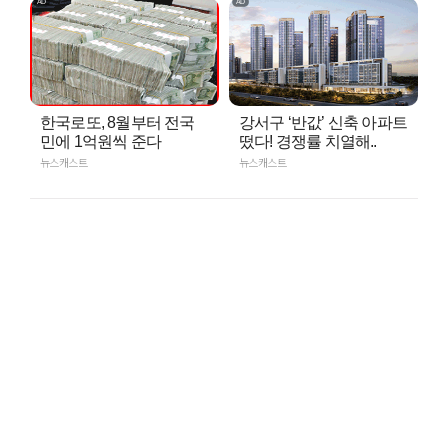
한국로또, 8월부터 전국
강서구 ‘반값’ 신축 아파트
민에 1억원씩 준다
떴다! 경쟁률 치열해..
뉴스캐스트
뉴스캐스트