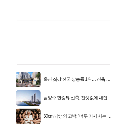
울산 집값 전국 상승률 1위… 신축 지
금 사라!
남양주 한강뷰 신축, 전셋값에 내집마
련!
30cm 남성의 고백: “너무 커서 사는 게
행복해요”