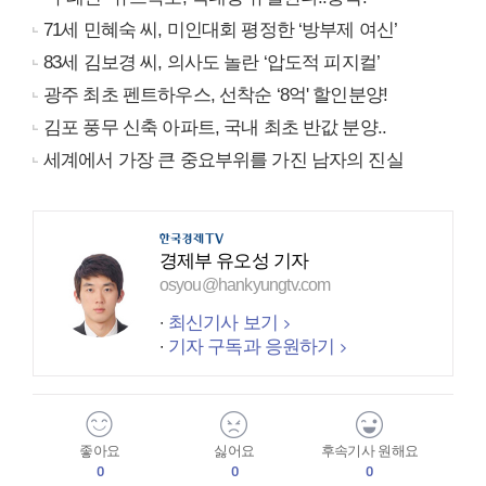
71세 민혜숙 씨, 미인대회 평정한 ‘방부제 여신’
83세 김보경 씨, 의사도 놀란 ‘압도적 피지컬’
광주 최초 펜트하우스, 선착순 ‘8억' 할인분양!
김포 풍무 신축 아파트, 국내 최초 반값 분양..
세계에서 가장 큰 중요부위를 가진 남자의 진실
경제부 유오성 기자
osyou@hankyungtv.com
최신기사 보기
기자 구독과 응원하기
좋아요
싫어요
후속기사 원해요
0
0
0