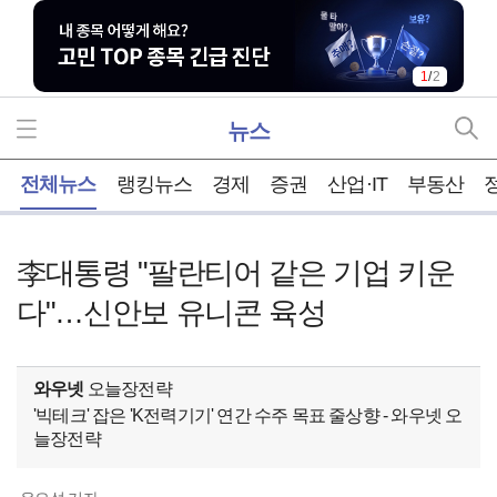
1
/
2
뉴스
홈
전체뉴스
랭킹뉴스
경제
증권
산업·IT
부동산
李대통령 "팔란티어 같은 기업 키운
다"…신안보 유니콘 육성
와우넷
오늘장전략
'빅테크' 잡은 'K전력기기' 연간 수주 목표 줄상향 - 와우넷 오
늘장전략