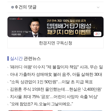
건의 댓글
0
1
/
2
한경지면 구독신청
실시간
관련뉴스
'패러디 여왕' 이수지 "제 불찰이자 책임" 사과, 무슨 일
아내 가출하자 성매매女 불러 음주, 아들 살해한 30대
"소득 상관없이 1인 50만원"…이달 초 지급 목표
김원훈 주식 1억8천 올인했는데…현실은 '-2,400만원'
치사율 최대 75% '공포'…어린이 사망자 속출 '비상'
"오래 참았죠? 자, 오늘이 그날이에요.."