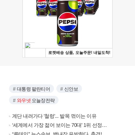
대통령 팔란티어
신안보
와우넷
오늘장전략
계단 내려가다 '철렁'... 발목 꺾이는 이유
‘세계에서 가장 젊어 보이는 70대’ 1위 선정…
“루테인” 뉴스속보, 백내장 유발한다..충격!