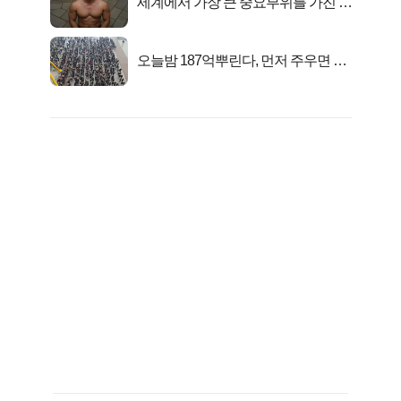
세계에서 가장 큰 중요부위를 가진 남
자의 진실
오늘밤 187억뿌린다, 먼저 주우면 최
대1억..!