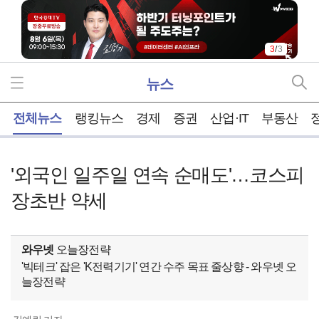
3
/
3
뉴스
홈
전체뉴스
랭킹뉴스
경제
증권
산업·IT
부동산
'외국인 일주일 연속 순매도'…코스피
장초반 약세
와우넷
오늘장전략
'빅테크' 잡은 'K전력기기' 연간 수주 목표 줄상향 - 와우넷 오
늘장전략