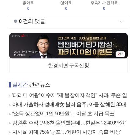
좋아요
싫어요
후속기사 원해요
0
0
0
건의 댓글
0
2
/
3
한경지면 구독신청
실시간
관련뉴스
'패러디 여왕' 이수지 "제 불찰이자 책임" 사과, 무슨 일
아내 가출하자 성매매女 불러 음주, 아들 살해한 30대
"소득 상관없이 1인 50만원"…이달 초 지급 목표
김원훈 주식 1억8천 올인했는데…현실은 '-2,400만원'
치사율 최대 75% '공포'…어린이 사망자 속출 '비상'