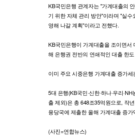
KB국민은행 관계자는 "가계대출의 
기 위한 자체 관리 방안"이라며 "실
영해 나갈 계획"이라고 전했다.
KB국민은행이 가계대출을 조이면서 다
해 은행권 전반의 연쇄적인 대출 한도
이미 주요 시중은행 가계대출 증가세
5대 은행(KB국민·신한·하나·우리·N
출 제외)은 총 648조35억원으로, 작
융당국에 제출한 올해 가계대출 증가
(사진=연합뉴스)