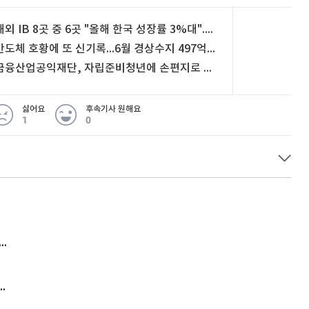
해외 IB 8곳 중 6곳 "올해 한국 성장률 3%대"...넉 달 연속 전망치 올려
반도체 호황에 또 신기록...6월 경상수지 497억 달러 흑자
금융산업공익재단, 자립준비청년에 손편지로 온기 나눔 [뉴스+현장]
싫어요
후속기사 원해요
1
0
 무슨 일
아내 가출하자 성매매女 불러 음주, 아들 살해한 30대
김원훈 주식 1억8천 올인했는데…현실은 '-2,400만원'