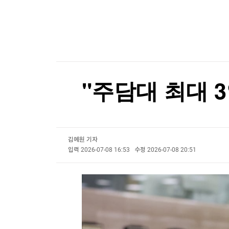
한국경제TV
뉴스홈
오미규와 입 맞추고, 온천에 몸 맡기고
머니팜 모닝라이브
증권
굿모닝 작전
금융
오미규와 입 맞추고, 온천에 몸 맡기고
오늘장 뭐사지?
부동산
[오후5시] 뉴스플러스
사회
온로드 (ON ROAD) 인사이트
글로벌경제
"주담대 최대 
랭킹뉴스
김예원 기자
미네르바아카데미
증권 데이터
입력
2026-07-08 16:53
수정
2026-07-08 20:51
스페셜강의
특징주 뉴스
투자/재테크
매매신호 (랭킹100
부동산/세무
투자분석
산업
국내증시
[모집-3기-] 돈버는 트레이딩 투자 북클럽
환율