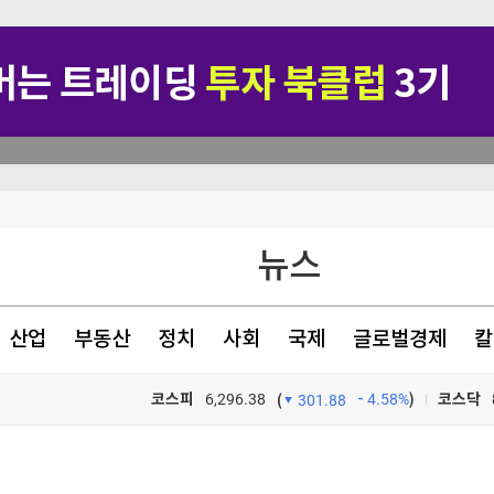
뉴스
 마케팅"
강세
산업
부동산
정치
사회
국제
글로벌경제
칼
길을 벗어난 자에게만 보인다··· 나미브 사막에서 찾은 위안 [서병철의 은퇴 후 잘사는 법]
코스피
6,296.38
4.58%
)
코스닥
(
301.88
TV프로그램
와우