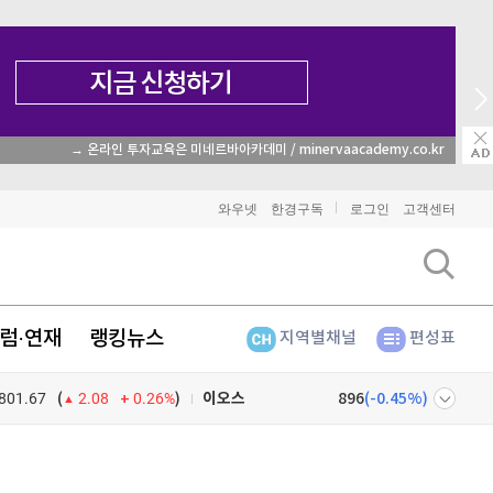
→ 온라인 투자교육은 미네르바아카데미 / minervaacademy.co.kr
비트코인
91,912,000
(
0.26%
)
와우넷
한경구독
로그인
고객센터
이더리움
2,709,000
(
1.54%
)
리플
1,489
(
-1.71%
)
럼·연재
랭킹뉴스
지역별채널
편성표
비트코인 캐시
304,200
(
0%
)
801.67
0.26%
)
이오스
896
(
-0.45%
)
(
2.08
비트코인 골드
1,313
(
-763.82%
)
넷
주식창