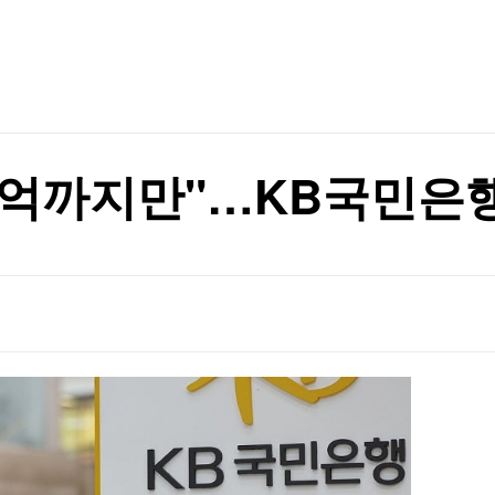
TV홈
무료방송
전체뉴스
증권
파트너스
경제
종목핫라인
추천 상
산업
경제
오늘의 
정치
생활경제
수익후기
국제
기업·CEO
이벤트
칼럼·연재
3억까지만"…KB국민은행
특집방송
전체 프로그램
채널/편성
지역별채널
)
편성표