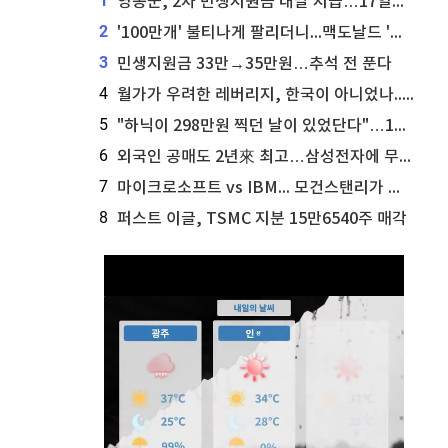
1
영동군, 2차 민생지원금 내달 지급…17일부터 신청 접수
2
'100만개' 불티나게 팔리더니...맥도날드 '충주찰옥수수버거' 돌연 판매 종료
3
민생지원금 33만→35만원…추석 전 푼다
4
월가가 우려한 레버리지, 한국이 아니었나...'상황 인식' 못한 아셴브레너의 추락
5
"하닉이 298만원 찍던 날이 있었단다"…100만 클릭 '전래동화' 정체
6
외국인 공매도 2년來 최고…삼성전자에 무슨일이 [B급기자의 B급리포트]
7
마이크로소프트 vs IBM... 모건스탠리가 선택한 하이퍼스케일러 투자 유망주
8
퍼스트 이글, TSMC 지분 15만6540주 매각