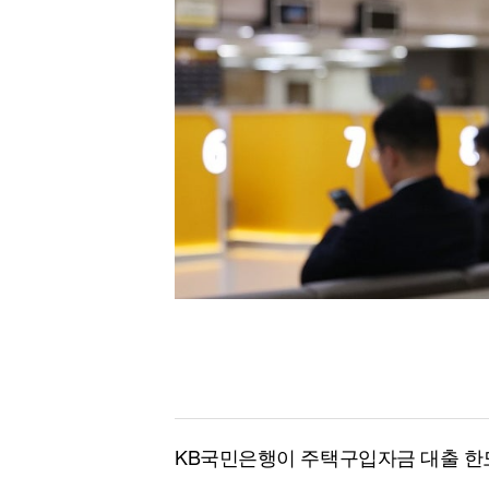
[할인50%] 한·미 투자 올인원 클래스
해외증시
KB국민은행이 주택구입자금 대출 한