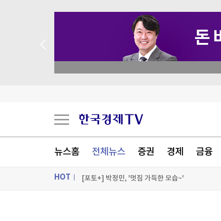
 꽝 없는 룰렛 이벤트
오미규와 입 맞추고, 온천에 몸 맡기고
日정부, 韓 사진앱 '스노우'에 행정처분…"스텔스
"더워서 못살겠다" 극한 폭염에 냉방·선케어 株 
뉴스홈
전체뉴스
증권
경제
금융
HOT
[포토+] 박정민, '멋짐 가득한 모습~'
"나야, '흑백요리사' 시즌3"
ON AIR
뉴스
[온에어] 뉴스플러스