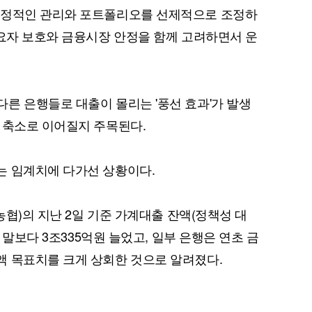
안정적인 관리와 포트폴리오를 선제적으로 조정하
수요자 보호와 금융시장 안정을 함께 고려하면서 운
퀀텀
른 은행들로 대출이 몰리는 '풍선 효과'가 발생
이더리움 클래식
9
 축소로 이어질지 주목된다.
는 임계치에 다가선 상황이다.
H농협)의 지난 2일 기준 가계대출 잔액(정책성 대
년 말보다 3조335억원 늘었고, 일부 은행은 연초 금
액 목표치를 크게 상회한 것으로 알려졌다.