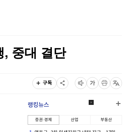
퀀텀
926
(
1.54%
)
홈
AI추천
이더리움 클래식
9,240
(
0.27%
)
품
마켓이슈
특징주
이벤트
비트코인
91,912,000
(
0.26%
)
, 중대 결단
구독
랭킹뉴스
증권·경제
산업
부동산