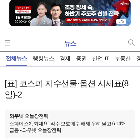
5
/
5
뉴스
홈
전체뉴스
랭킹뉴스
경제
증권
산업·IT
부동산
[표] 코스피 지수선물·옵션 시세표(8
일)-2
와우넷
오늘장전략
스페이스X, 최대 9.1억주 보호예수 해제 우려 딛고 6.14%
급등 - 와우넷 오늘장전략