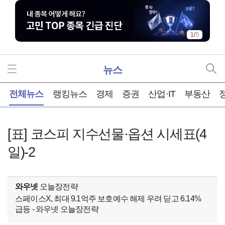
2
/
5
뉴스
홈
전체뉴스
랭킹뉴스
경제
증권
산업·IT
부동산
[표] 코스피 지수선물·옵션 시세표(4
일)-2
와우넷
오늘장전략
스페이스X, 최대 9.1억주 보호예수 해제 우려 딛고 6.14%
급등 - 와우넷 오늘장전략