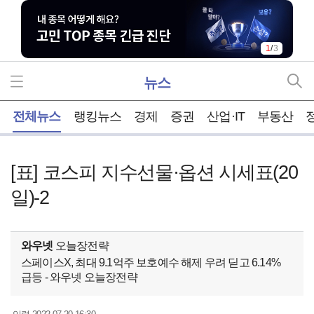
1
/
3
뉴스
홈
전체뉴스
랭킹뉴스
경제
증권
산업·IT
부동산
[표] 코스피 지수선물·옵션 시세표(20
일)-2
와우넷
오늘장전략
스페이스X, 최대 9.1억주 보호예수 해제 우려 딛고 6.14%
급등 - 와우넷 오늘장전략