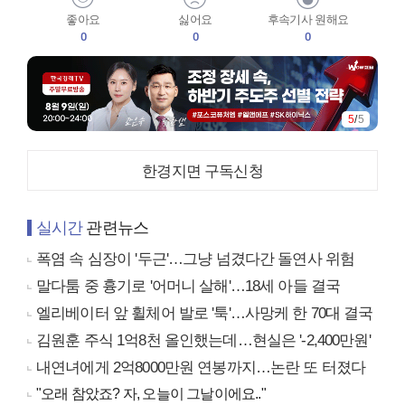
좋아요
싫어요
후속기사 원해요
0
0
0
5
/
5
한경지면 구독신청
실시간
관련뉴스
폭염 속 심장이 '두근'…그냥 넘겼다간 돌연사 위험
말다툼 중 흉기로 '어머니 살해'…18세 아들 결국
엘리베이터 앞 휠체어 발로 '툭'…사망케 한 70대 결국
김원훈 주식 1억8천 올인했는데…현실은 '-2,400만원'
내연녀에게 2억8000만원 연봉까지…논란 또 터졌다
"오래 참았죠? 자, 오늘이 그날이에요.."