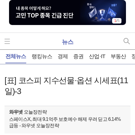
1
/
5
뉴스
홈
전체뉴스
랭킹뉴스
경제
증권
산업·IT
부동산
[표] 코스피 지수선물·옵션 시세표(11
일)-3
와우넷
오늘장전략
스페이스X, 최대 9.1억주 보호예수 해제 우려 딛고 6.14%
급등 - 와우넷 오늘장전략