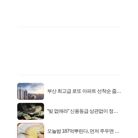
부산 최고급 로또 아파트 선착순 줍줍
떴다!
“빚 없애라” 신용등급 상관없이 정부
서 2억지원!
오늘밤 187억뿌린다, 먼저 주우면 최
대1억..!