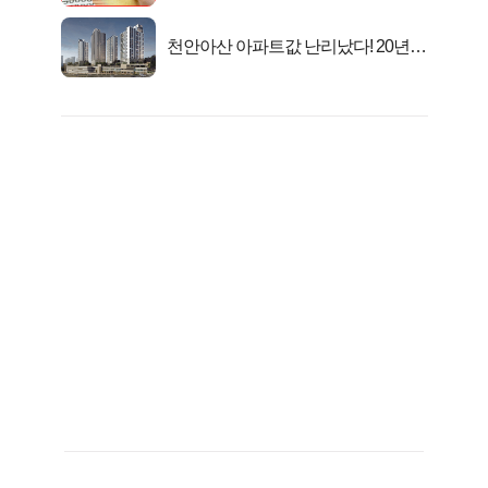
천안아산 아파트값 난리났다! 20년
전 분양가..