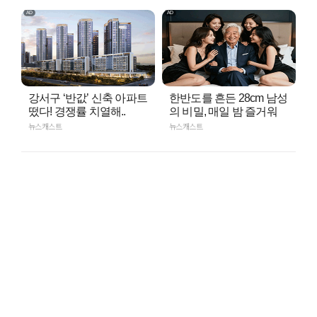
강서구 ‘반값’ 신축 아파트
한반도를 흔든 28cm 남성
떴다! 경쟁률 치열해..
의 비밀, 매일 밤 즐거워
뉴스캐스트
뉴스캐스트