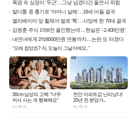
폭염 속 심장이 '두근'…그냥 넘겼다간 돌연사 위험
말다툼 중 흉기로 '어머니 살해'…18세 아들 결국
엘리베이터 앞 휠체어 발로 '툭'…사망케 한 70대 결국
김원훈 주식 1억8천 올인했는데…현실은 '-2,400만원'
내연녀에게 2억8000만원 연봉까지…논란 또 터졌다
"오래 참았죠? 자, 오늘이 그날이에요.."
30cm 남성의 고백: “너무
천안 아파트값 난리났다!
커서 사는 게 행복해요”
20년 전 분양가..
뉴스캐스트
뉴스캐스트