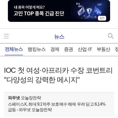
1
/
5
뉴스
홈
전체뉴스
랭킹뉴스
경제
증권
산업·IT
부동산
IOC 첫 여성·아프리카 수장 코번트리
"다양성의 강력한 메시지"
와우넷
오늘장전략
스페이스X, 최대 9.1억주 보호예수 해제 우려 딛고 6.14%
급등 - 와우넷 오늘장전략