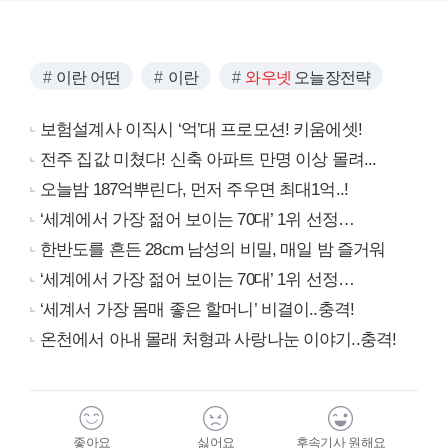
이란 어떤
이란
와우넷
오늘장전략
보험설계사 이직시 ‘억’대 프로모션! 키움에셋!
전주 집값 미쳤다! 신축 아파트 만명 이상 몰려...
오늘밤 187억뿌린다, 먼저 주우면 최대1억..!
‘세계에서 가장 젊어 보이는 70대’ 1위 선정…
한반도를 흔든 28cm 남성의 비밀, 매일 밤 즐거워
‘세계에서 가장 젊어 보이는 70대’ 1위 선정…
‘세계서 가장 몸매 좋은 할머니’ 비결이..충격!
온천에서 아내 몰래 처형과 사랑나눈 이야기..충격!
좋아요
싫어요
후속기사 원해요