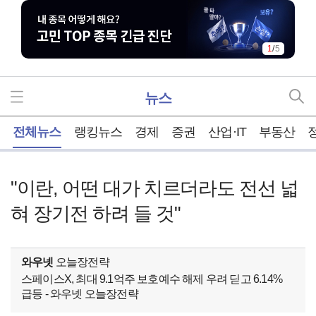
1
/
5
뉴스
홈
전체뉴스
랭킹뉴스
경제
증권
산업·IT
부동산
"이란, 어떤 대가 치르더라도 전선 넓
혀 장기전 하려 들 것"
와우넷
오늘장전략
스페이스X, 최대 9.1억주 보호예수 해제 우려 딛고 6.14%
급등 - 와우넷 오늘장전략