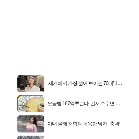
‘세계에서 가장 젊어 보이는 70대’ 1위
선정…
오늘밤 187억뿌린다, 먼저 주우면 최
대1억..!
아내 몰래 처형과 목욕한 남자.. 충격!