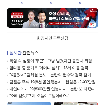
0
0
0
5
/
5
한경지면 구독신청
실시간
관련뉴스
폭염 속 심장이 '두근'…그냥 넘겼다간 돌연사 위험
말다툼 중 흉기로 '어머니 살해'…18세 아들 결국
"X돌았네" 김희철 분노…논란의 현수막 결국 철거
김원훈 주식 1억8천 올인했는데…현실은 '-2,400만원'
내연녀에게 2억8000만원 연봉까지…논란 또 터졌다
"오래 참았죠? 자, 오늘이 그날이에요.."