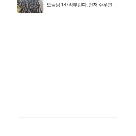
오늘밤 187억뿌린다, 먼저 주우면 최
대1억..!