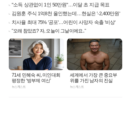
"소득 상관없이 1인 50만원"…이달 초 지급 목표
김원훈 주식 1억8천 올인했는데…현실은 '-2,400만원'
치사율 최대 75% '공포'…어린이 사망자 속출 '비상'
"오래 참았죠? 자, 오늘이 그날이에요.."
71세 민혜숙 씨, 미인대회
세계에서 가장 큰 중요부
평정한 ‘방부제 여신’
위를 가진 남자의 진실
뉴스캐스트
뉴스캐스트