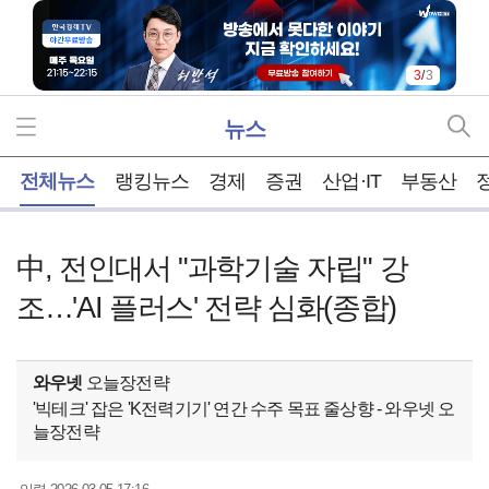
3
/
3
뉴스
홈
전체뉴스
랭킹뉴스
경제
증권
산업·IT
부동산
中, 전인대서 "과학기술 자립" 강
조…'AI 플러스' 전략 심화(종합)
와우넷
오늘장전략
'빅테크' 잡은 'K전력기기' 연간 수주 목표 줄상향 - 와우넷 오
늘장전략