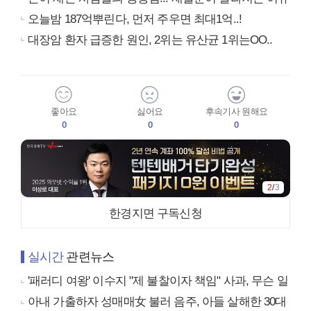
오늘밤 187억뿌린다, 먼저 주우면 최대1억..!
대장암 환자 급증한 원인, 2위는 유산균 1위는OO..
좋아요
싫어요
후속기사 원해요
0
0
0
2
/
3
한경지면 구독신청
실시간
관련뉴스
'패러디 여왕' 이수지 "제 불찰이자 책임" 사과, 무슨 일
아내 가출하자 성매매女 불러 음주, 아들 살해한 30대