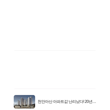
천안아산 아파트값 난리났다! 20년
전 분양가..