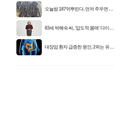
오늘밤 187억뿌린다, 먼저 주우면 최
대1억..!
83세 박혜숙 씨, ‘압도적 몸매’ 다이어
트 신 등극
대장암 환자 급증한 원인, 2위는 유산
균 1위는OO..