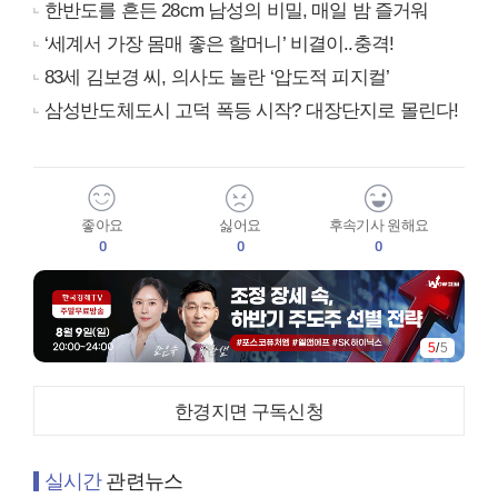
한반도를 흔든 28cm 남성의 비밀, 매일 밤 즐거워
‘세계서 가장 몸매 좋은 할머니’ 비결이..충격!
83세 김보경 씨, 의사도 놀란 ‘압도적 피지컬’
삼성반도체도시 고덕 폭등 시작? 대장단지로 몰린다!
좋아요
싫어요
후속기사 원해요
0
0
0
5
/
5
한경지면 구독신청
실시간
관련뉴스