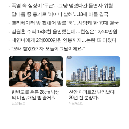
폭염 속 심장이 '두근'…그냥 넘겼다간 돌연사 위험
말다툼 중 흉기로 '어머니 살해'…18세 아들 결국
엘리베이터 앞 휠체어 발로 '툭'…사망케 한 70대 결국
김원훈 주식 1억8천 올인했는데…현실은 '-2,400만원'
내연녀에게 2억8000만원 연봉까지…논란 또 터졌다
"오래 참았죠? 자, 오늘이 그날이에요.."
한반도를 흔든 28cm 남성
천안 아파트값 난리났다!
의 비밀, 매일 밤 즐거워
20년 전 분양가..
뉴스캐스트
뉴스캐스트