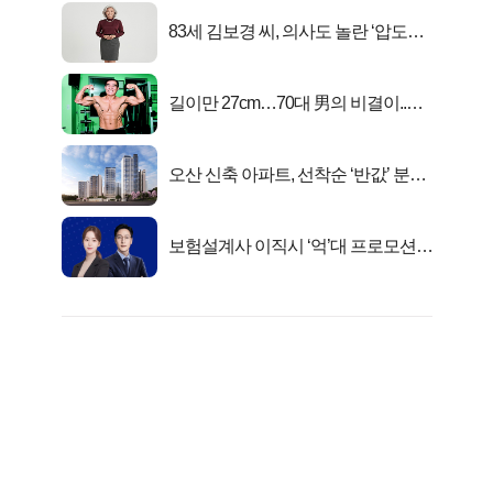
83세 김보경 씨, 의사도 놀란 ‘압도적
피지컬’
길이만 27cm…70대 男의 비결이..충
격!
오산 신축 아파트, 선착순 ‘반값’ 분양
시작..
보험설계사 이직시 ‘억’대 프로모션!
키움에셋!