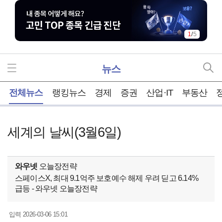
1
/
5
뉴스
홈
전체뉴스
랭킹뉴스
경제
증권
산업·IT
부동산
세계의 날씨(3월6일)
와우넷
오늘장전략
스페이스X, 최대 9.1억주 보호예수 해제 우려 딛고 6.14%
급등 - 와우넷 오늘장전략
2026-03-06 15:01
입력