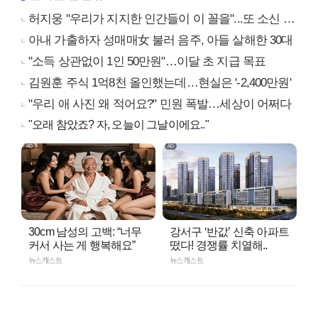
허지웅 "우리가 지지한 인간들이 이 꼴을"...또 소신 발언
아내 가출하자 성매매女 불러 음주, 아들 살해한 30대
"소득 상관없이 1인 50만원"…이달 초 지급 목표
김원훈 주식 1억8천 올인했는데…현실은 '-2,400만원'
"우리 애 사진 왜 적어요?" 민원 폭발…세상이 어쩌다
"오래 참았죠? 자, 오늘이 그날이에요.."
30cm 남성의 고백: “너무
강서구 ‘반값’ 신축 아파트
커서 사는 게 행복해요”
떴다! 경쟁률 치열해..
뉴스캐스트
뉴스캐스트