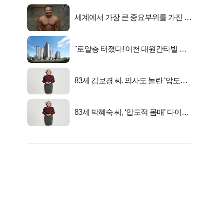
세계에서 가장 큰 중요부위를 가진 남
자의 진실
"로얄층 터졌다! 이천 대원칸타빌 잔
여세대 긴급 공개"
83세 김보경 씨, 의사도 놀란 ‘압도적
피지컬’
83세 박혜숙 씨, ‘압도적 몸매’ 다이어
트 신 등극