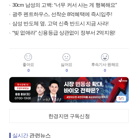
30cm 남성의 고백: “너무 커서 사는 게 행복해요”
광주 펜트하우스, 선착순 8억혜택에 즉시입주!
삼성 반도체 옆, 고덕 신축 반드시 지금 사라!
“빚 없애라” 신용등급 상관없이 정부서 2억지원!
좋아요
싫어요
후속기사 원해요
0
0
0
5
/
5
한경지면 구독신청
실시간
관련뉴스