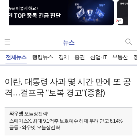
2
/
5
뉴스
홈
전체뉴스
랭킹뉴스
경제
증권
산업·IT
부동산
이란, 대통령 사과 몇 시간 만에 또 공
격…걸프국 "보복 경고"(종합)
와우넷
오늘장전략
스페이스X, 최대 9.1억주 보호예수 해제 우려 딛고 6.14%
급등 - 와우넷 오늘장전략