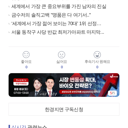
세계에서 가장 큰 중요부위를 가진 남자의 진실
금수저의 솔직고백 "명품은 다 여기서.."
‘세계에서 가장 젊어 보이는 70대’ 1위 선정…
서울 동작구 사당 반값 최저가아파트 마지막...
좋아요
싫어요
후속기사 원해요
0
0
0
5
/
5
한경지면 구독신청
실시간
관련뉴스