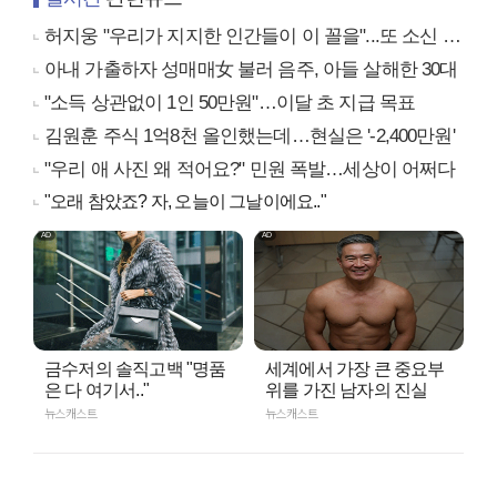
허지웅 "우리가 지지한 인간들이 이 꼴을"...또 소신 발언
아내 가출하자 성매매女 불러 음주, 아들 살해한 30대
"소득 상관없이 1인 50만원"…이달 초 지급 목표
김원훈 주식 1억8천 올인했는데…현실은 '-2,400만원'
"우리 애 사진 왜 적어요?" 민원 폭발…세상이 어쩌다
"오래 참았죠? 자, 오늘이 그날이에요.."
금수저의 솔직고백 "명품
세계에서 가장 큰 중요부
은 다 여기서.."
위를 가진 남자의 진실
뉴스캐스트
뉴스캐스트