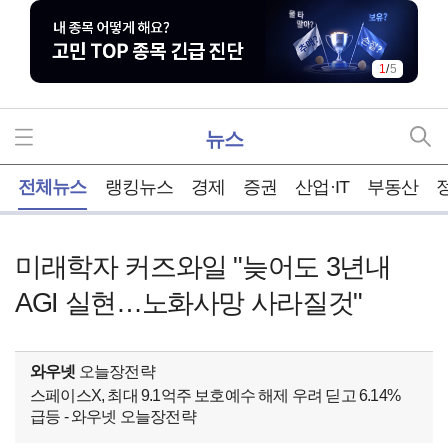
1
/
5
뉴스
홈
전체뉴스
랭킹뉴스
경제
증권
산업·IT
부동산
미래학자 커즈와일 "늦어도 3년내
AGI 실현…노화사망 사라질것"
와우넷
오늘장전략
스페이스X, 최대 9.1억주 보호예수 해제 우려 딛고 6.14%
급등 - 와우넷 오늘장전략