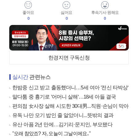
좋아요
싫어요
후속기사 원해요
0
0
0
5
/
5
한경지면 구독신청
실시간
관련뉴스
한밤중 신고 받고 출동했더니…5세 여아 '전신 타박상'
말다툼 중 흉기로 '어머니 살해'…18세 아들 결국
편의점 女사장 살해 시도한 30대男...직원·손님이 막아
유독 나만 모기 밥인 줄 알았더니...뜻밖의 결과
유산 아픔 2년 만에…김기리·문지인, 부모됐다
"오래 참았죠? 자, 오늘이 그날이에요.."