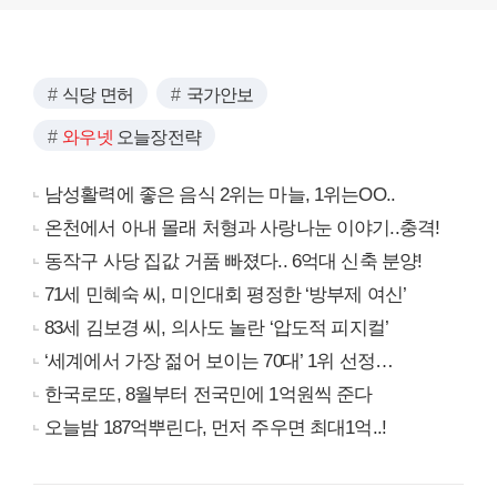
식당 면허
국가안보
와우넷
오늘장전략
남성활력에 좋은 음식 2위는 마늘, 1위는OO..
온천에서 아내 몰래 처형과 사랑나눈 이야기..충격!
동작구 사당 집값 거품 빠졌다.. 6억대 신축 분양!
71세 민혜숙 씨, 미인대회 평정한 ‘방부제 여신’
83세 김보경 씨, 의사도 놀란 ‘압도적 피지컬’
‘세계에서 가장 젊어 보이는 70대’ 1위 선정…
한국로또, 8월부터 전국민에 1억원씩 준다
오늘밤 187억뿌린다, 먼저 주우면 최대1억..!