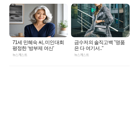
71세 민혜숙 씨, 미인대회
금수저의 솔직고백 "명품
평정한 ‘방부제 여신’
은 다 여기서.."
뉴스캐스트
뉴스캐스트