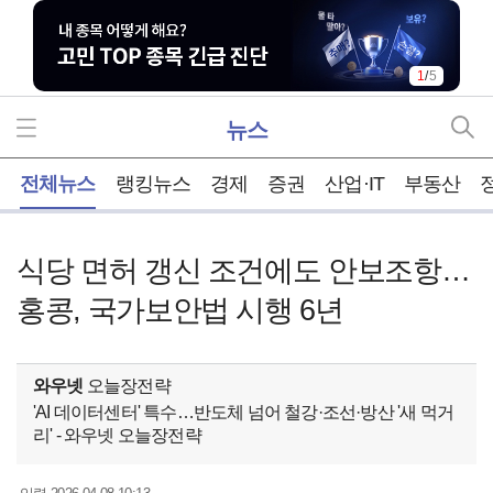
2
/
5
뉴스
홈
전체뉴스
랭킹뉴스
경제
증권
산업·IT
부동산
식당 면허 갱신 조건에도 안보조항…
홍콩, 국가보안법 시행 6년
와우넷
오늘장전략
'AI 데이터센터' 특수…반도체 넘어 철강·조선·방산 '새 먹거
리' - 와우넷 오늘장전략