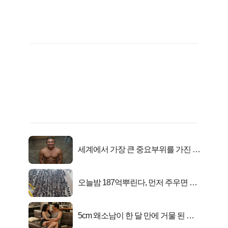
세계에서 가장 큰 중요부위를 가진 남
자의 진실
오늘밤 187억뿌린다, 먼저 주우면 최
대1억..!
5cm 왜소남이 한 달 만에 거물 된 사
연