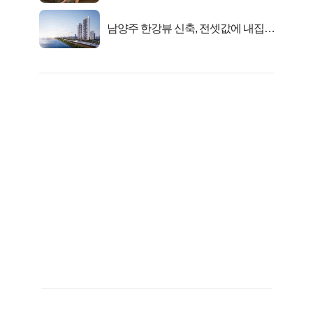
남양주 한강뷰 신축, 전셋값에 내집마
련!