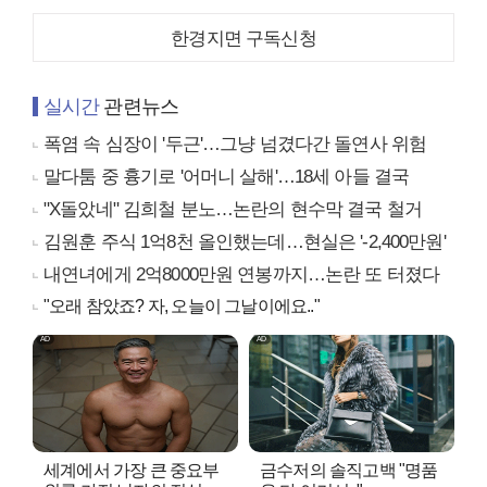
한경지면 구독신청
실시간
관련뉴스
폭염 속 심장이 '두근'…그냥 넘겼다간 돌연사 위험
말다툼 중 흉기로 '어머니 살해'…18세 아들 결국
"X돌았네" 김희철 분노…논란의 현수막 결국 철거
김원훈 주식 1억8천 올인했는데…현실은 '-2,400만원'
내연녀에게 2억8000만원 연봉까지…논란 또 터졌다
"오래 참았죠? 자, 오늘이 그날이에요.."
세계에서 가장 큰 중요부
금수저의 솔직고백 "명품