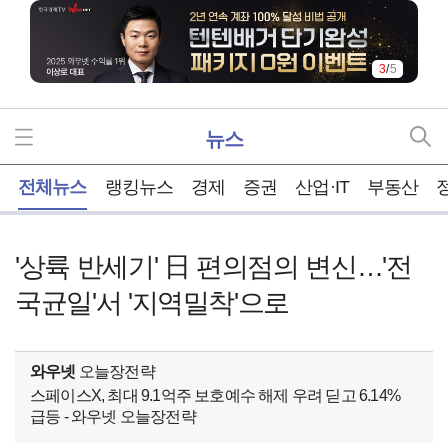
3
/
5
뉴스
홈
전체뉴스
랭킹뉴스
경제
증권
산업·IT
부동산
'상륙 반세기' 日 편의점의 변신…'전
국균일'서 '지역밀착'으로
와우넷
오늘장전략
스페이스X, 최대 9.1억주 보호예수 해제 우려 딛고 6.14%
급등 - 와우넷 오늘장전략