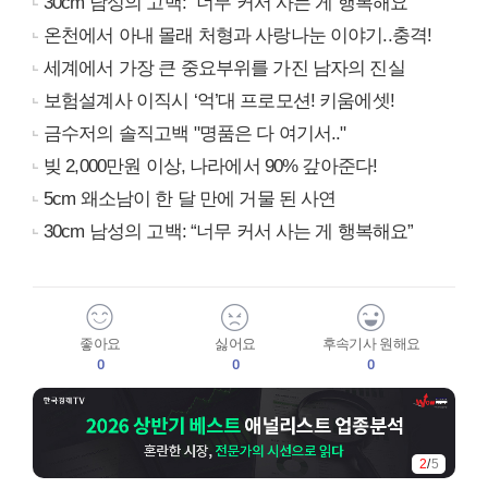
30cm 남성의 고백: “너무 커서 사는 게 행복해요”
온천에서 아내 몰래 처형과 사랑나눈 이야기..충격!
세계에서 가장 큰 중요부위를 가진 남자의 진실
보험설계사 이직시 ‘억’대 프로모션! 키움에셋!
금수저의 솔직고백 "명품은 다 여기서.."
빚 2,000만원 이상, 나라에서 90% 갚아준다!
5cm 왜소남이 한 달 만에 거물 된 사연
30cm 남성의 고백: “너무 커서 사는 게 행복해요”
좋아요
싫어요
후속기사 원해요
0
0
0
2
/
5