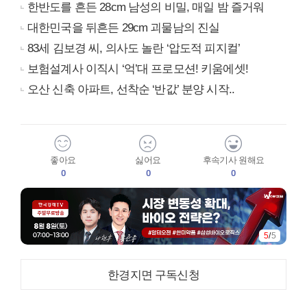
한반도를 흔든 28cm 남성의 비밀, 매일 밤 즐거워
대한민국을 뒤흔든 29cm 괴물남의 진실
83세 김보경 씨, 의사도 놀란 ‘압도적 피지컬’
보험설계사 이직시 ‘억’대 프로모션! 키움에셋!
오산 신축 아파트, 선착순 ‘반값’ 분양 시작..
좋아요
싫어요
후속기사 원해요
0
0
0
5
/
5
한경지면 구독신청