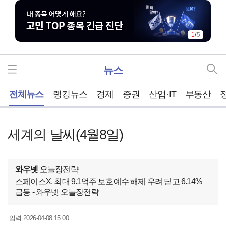
1
/
5
뉴스
홈
전체뉴스
랭킹뉴스
경제
증권
산업·IT
부동산
세계의 날씨(4월8일)
와우넷
오늘장전략
스페이스X, 최대 9.1억주 보호예수 해제 우려 딛고 6.14%
급등 - 와우넷 오늘장전략
2026-04-08 15:00
입력