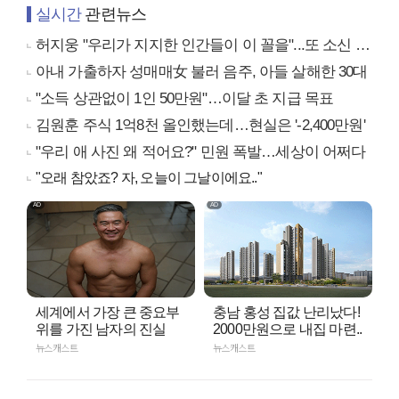
실시간
관련뉴스
허지웅 "우리가 지지한 인간들이 이 꼴을"...또 소신 발언
아내 가출하자 성매매女 불러 음주, 아들 살해한 30대
"소득 상관없이 1인 50만원"…이달 초 지급 목표
김원훈 주식 1억8천 올인했는데…현실은 '-2,400만원'
"우리 애 사진 왜 적어요?" 민원 폭발…세상이 어쩌다
"오래 참았죠? 자, 오늘이 그날이에요.."
세계에서 가장 큰 중요부
충남 홍성 집값 난리났다!
위를 가진 남자의 진실
2000만원으로 내집 마련..
뉴스캐스트
뉴스캐스트