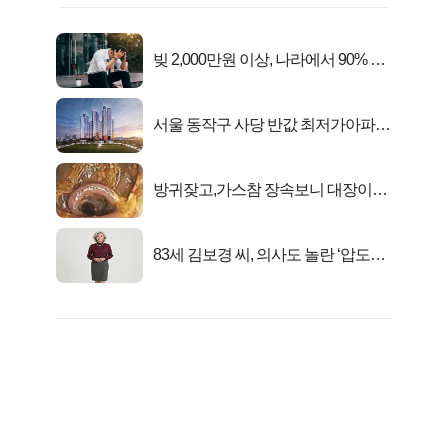
빚 2,000만원 이상, 나라에서 90% 갚
아준다!
서울 동작구 사당 반값 최저가아파트
마지막...
방귀잦고,가스참 장속보니 대장이아
니라..
83세 김보경 씨, 의사도 놀란 ‘압도적
피지컬’