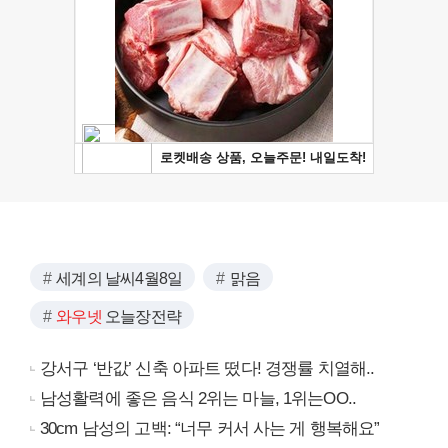
세계의 날씨4월8일
맑음
와우넷
오늘장전략
강서구 ‘반값’ 신축 아파트 떴다! 경쟁률 치열해..
남성활력에 좋은 음식 2위는 마늘, 1위는OO..
30cm 남성의 고백: “너무 커서 사는 게 행복해요”