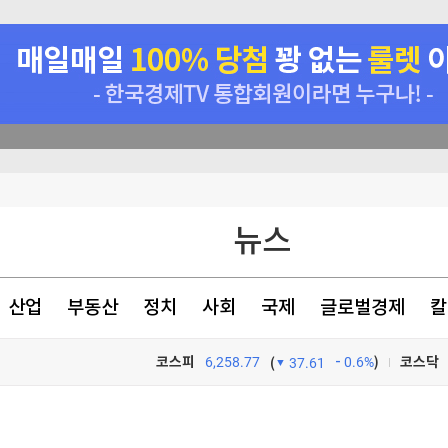
뉴스
등 고조
서 투자로 전환
산업
부동산
정치
사회
국제
글로벌경제
칼
증
코스피
6,258.77
0.6%
)
코스닥
(
37.61
TV프로그램
와우