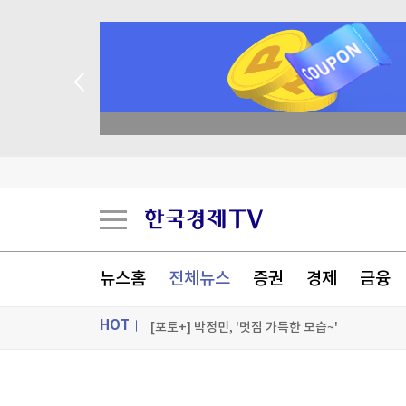
종목 무료 정밀 진단
젤렌스키, '러와 가까운' 세르비아 첫 방문
스페인도 이탈리아 국경 검문 돌입…세우타발 갈
버핏 떠난 버크셔, 2분기 순익 2배로…현금 쌓기
뉴스홈
전체뉴스
증권
경제
금융
중국, '전력난' 쿠바에 태양광 발전 키트 5천 대 기
HOT
[포토+] 박정민, '멋짐 가득한 모습~'
"나야, '흑백요리사' 시즌3"
ON AIR
뉴스
[온에어] ETF 골든타임