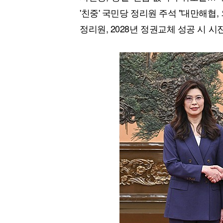
[할인50%] 한·미 투자 올인원 클래스
해외증시
'친중' 국민당 정리원 주석 "대만해협,
정리원, 2028년 정권교체 성공 시 