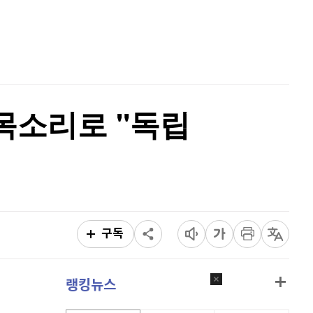
퀀텀
930
(
0.43%
)
홈
AI추천
이더리움 클래식
9,250
(
0.65%
)
품
마켓이슈
특징주
이벤트
비트코인
91,493,000
(
-0.02%
)
한목소리로 "독립
구독
랭킹뉴스