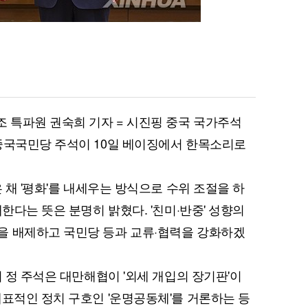
조 특파원 권숙희 기자 = 시진핑 중국 국가주석
중국국민당 주석이 10일 베이징에서 한목소리로
은 채 '평화'를 내세우는 방식으로 수위 조절을 하
대한다는 뜻은 분명히 밝혔다. '친미·반중' 성향의
을 배제하고 국민당 등과 교류·협력을 강화하겠
의 정 주석은 대만해협이 '외세 개입의 장기판'이
대표적인 정치 구호인 '운명공동체'를 거론하는 등