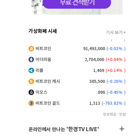
가상화폐 시세
기사 보기 +
930
(
0.43%
)
비트코인
91,493,000
(
-0.02%
)
,250
(
0.65%
)
이더리움
2,704,000
(
0.04%
)
리플
1,469
(
0.14%
)
비트코인 캐시
305,500
(
-0.26%
)
이오스
896
(
-0.45%
)
비트코인 골드
1,313
(
-763.82%
)
정보제공 : 빗썸
'한경TV LIVE'
온라인에서 만나는