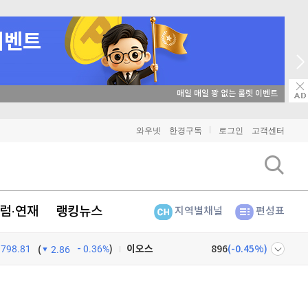
매일 매일 꽝 없는 룰렛 이벤트
비트코인
91,493,000
(
-0.02%
)
와우넷
한경구독
로그인
고객센터
이더리움
2,704,000
(
0.04%
)
리플
1,469
(
0.14%
)
럼·연재
랭킹뉴스
지역별채널
편성표
비트코인 캐시
305,500
(
-0.26%
)
798.81
0.36%
)
이오스
896
(
-0.45%
)
(
2.86
비트코인 골드
1,313
(
-763.82%
)
넷
주식창