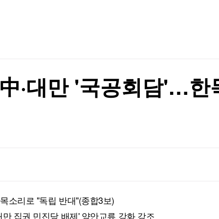
TV홈
무료방송
전체뉴스
증권
파트너스
경제
종목핫라인
추천 상
산업
경제
오늘의 
정치
생활경제
수익후기
국제
기업·CEO
이벤트
칼럼·연재
 中·대만 '국공회담'…
특집방송
전체 프로그램
채널/편성
지역별채널
)
편성표
목소리로 "독립 반대"(종합3보)
'대만 집권 민진당 배제' 양안교류 강화 강조