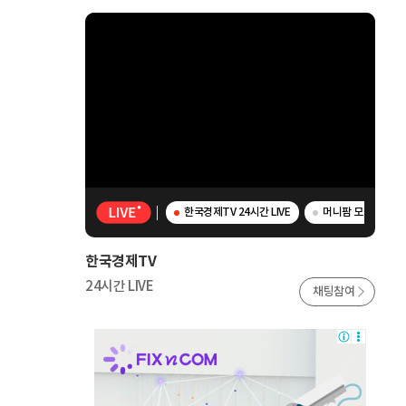
한국경제TV 24시간 LIVE
머니팜 모닝라이브 
한국경제TV
24시간 LIVE
채팅참여