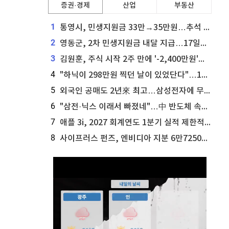
증권·경제
산업
부동산
1
통영시, 민생지원금 33만→35만원…추석 전 푼다
2
영동군, 2차 민생지원금 내달 지급…17일부터 신청 접수
3
김원훈, 주식 시작 2주 만에 '-2,400만원'…"차 한 대 값 날렸다"
4
"하닉이 298만원 찍던 날이 있었단다"…100만 클릭 '전래동화' 정체
5
외국인 공매도 2년來 최고…삼성전자에 무슨일이 [B급기자의 B급리포트]
6
"삼전·닉스 이래서 빠졌네"…中 반도체 속사정 [B급기자의 B급리포트]
7
애플 3i, 2027 회계연도 1분기 실적 제한적 검토 통과
8
사이프러스 펀즈, 엔비디아 지분 6만7250주 매각