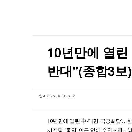
한국경제TV
뉴스홈
젤렌스키, '러와 가까운' 세르비아 첫 방문
머니팜 모닝라이브
증권
굿모닝 작전
금융
젤렌스키, '러와 가까운' 세르비아 첫 방문
오늘장 뭐사지?
부동산
[오후5시] 뉴스플러스
사회
온로드 (ON ROAD) 인사이트
글로벌경제
10년만에 열린
랭킹뉴스
반대"(종합3보)
미네르바아카데미
증권 데이터
입력
2026-04-10 18:12
스페셜강의
특징주 뉴스
투자/재테크
매매신호 (랭킹100
부동산/세무
투자분석
10년만에 열린 中·대만 '국공회담'…한
산업
국내증시
[모집-3기-] 돈버는 트레이딩 투자 북클럽
환율
시진핑, '통일' 언급 없이 수위조절…