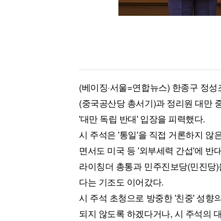
(베이징·서울=연합뉴스) 한종구 정성
(중국공산당 총서기)과 정리원 대만 
'대만 독립 반대' 입장을 피력했다.
시 주석은 '통일'을 직접 거론하지 않
면서도 미국 등 '외부세력 간섭'에 반
라이칭더 총통과 민주진보당(민진당)
다는 기조도 이어갔다.
시 주석 초청으로 방중한 '친중' 성향
되지 않도록 하겠다거나, 시 주석의 