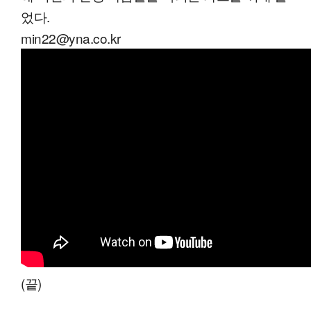
었다.
min22@yna.co.kr
(끝)