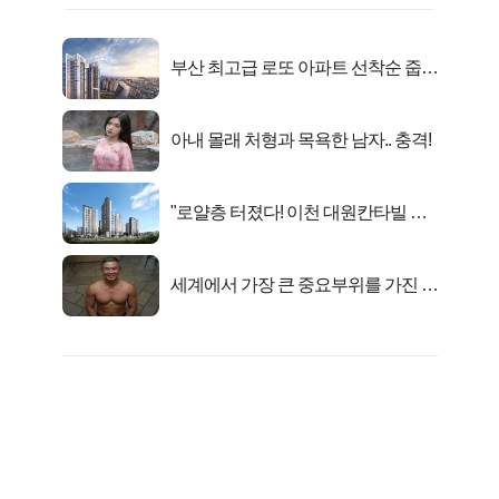
부산 최고급 로또 아파트 선착순 줍줍
떴다!
아내 몰래 처형과 목욕한 남자.. 충격!
"로얄층 터졌다! 이천 대원칸타빌 잔
여세대 긴급 공개"
세계에서 가장 큰 중요부위를 가진 남
자의 진실