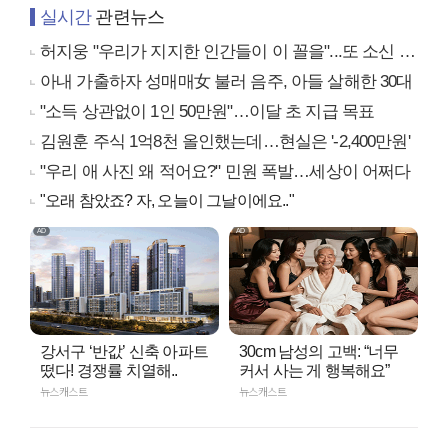
실시간
관련뉴스
허지웅 "우리가 지지한 인간들이 이 꼴을"...또 소신 발언
아내 가출하자 성매매女 불러 음주, 아들 살해한 30대
"소득 상관없이 1인 50만원"…이달 초 지급 목표
김원훈 주식 1억8천 올인했는데…현실은 '-2,400만원'
"우리 애 사진 왜 적어요?" 민원 폭발…세상이 어쩌다
"오래 참았죠? 자, 오늘이 그날이에요.."
강서구 ‘반값’ 신축 아파트
30cm 남성의 고백: “너무
떴다! 경쟁률 치열해..
커서 사는 게 행복해요”
뉴스캐스트
뉴스캐스트