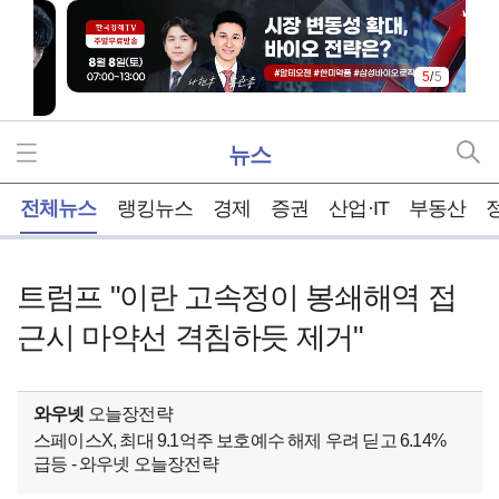
5
/
5
뉴스
홈
전체뉴스
랭킹뉴스
경제
증권
산업·IT
부동산
트럼프 "이란 고속정이 봉쇄해역 접
근시 마약선 격침하듯 제거"
와우넷
오늘장전략
스페이스X, 최대 9.1억주 보호예수 해제 우려 딛고 6.14%
급등 - 와우넷 오늘장전략