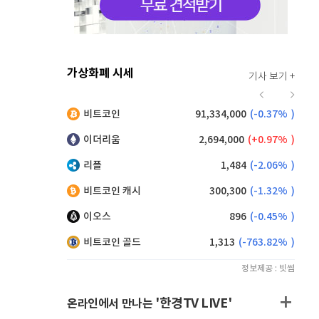
가상화폐 시세
기사 보기 +
922
(
1.10%
)
비트코인
91,334,000
(
-0.37%
)
,040
(
-1.97%
)
이더리움
2,694,000
(
0.97%
)
리플
1,484
(
-2.06%
)
비트코인 캐시
300,300
(
-1.32%
)
이오스
896
(
-0.45%
)
비트코인 골드
1,313
(
-763.82%
)
정보제공 : 빗썸
'한경TV LIVE'
온라인에서 만나는