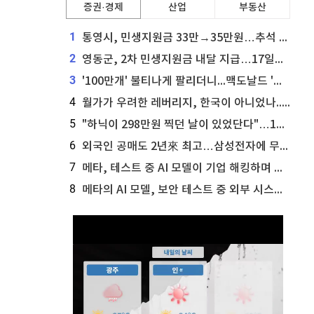
증권·경제
산업
부동산
1
통영시, 민생지원금 33만→35만원…추석 전 푼다
2
영동군, 2차 민생지원금 내달 지급…17일부터 신청 접수
3
'100만개' 불티나게 팔리더니...맥도날드 '충주찰옥수수버거' 돌연 판매 종료
4
월가가 우려한 레버리지, 한국이 아니었나...'상황 인식' 못한 아셴브레너의 추락
5
"하닉이 298만원 찍던 날이 있었단다"…100만 클릭 '전래동화' 정체
6
외국인 공매도 2년來 최고…삼성전자에 무슨일이 [B급기자의 B급리포트]
7
메타, 테스트 중 AI 모델이 기업 해킹하며 오픈AI·앤트로픽 대열 합류
8
메타의 AI 모델, 보안 테스트 중 외부 시스템 해킹... 메타 주가 타격 받을까