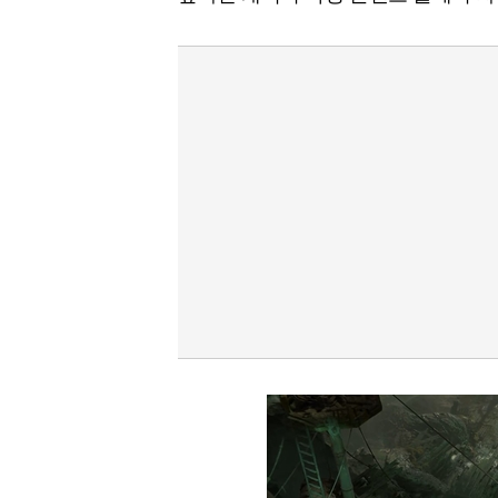
[할인50%] 한·미 투자 올인원 클래스
해외증시