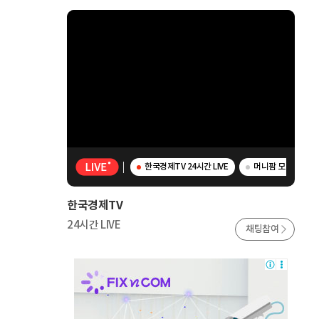
한국경제TV 24시간 LIVE
머니팜 모닝라이브 -
한국경제TV
24시간 LIVE
채팅참여