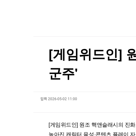
한국경제TV
뉴스홈
"청소 미흡" 항의했더니…돌아와 유품 훔쳐간 20
머니팜 모닝라이브
증권
굿모닝 작전
금융
"청소 미흡" 항의했더니…돌아와 유품 훔쳐간 20
오늘장 뭐사지?
부동산
[오후5시] 뉴스플러스
사회
온로드 (ON ROAD) 인사이트
글로벌경제
[게임위드인] 원
랭킹뉴스
군주'
미네르바아카데미
증권 데이터
입력
2026-05-02 11:00
스페셜강의
특징주 뉴스
투자/재테크
매매신호 (랭킹100
부동산/세무
투자분석
[게임위드인] 원조 핵앤슬래시의 진화, 
산업
국내증시
[모집-3기-] 돈버는 트레이딩 투자 북클럽
환율
높아진 캐릭터 육성·콘텐츠 플레이 