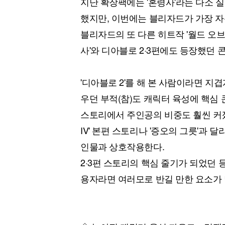
지난 확장팩에는 '혼령사'라는 다소 
했지만, 이번에는 블리자드가 가장 자
블리자드의 또 다른 히트작 '월드 오
사'와 디아블로 2·3편에도 등장했던 콘
'디아블로 2'를 해 본 사람이라면 지겹
우던 부적(참)도 캐릭터 육성에 핵심
스토리에서 주인공의 비중도 훨씬 커
IV' 본편 스토리나 '증오의 그릇'과
인물과 상호작용한다.
2·3편 스토리의 핵심 줄기가 되었던 
용자라면 여러모로 반길 만한 요소가 