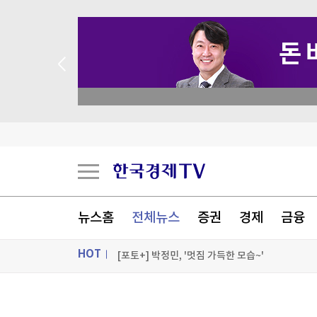
 꽝 없는 룰렛 이벤트
"청소 미흡" 항의했더니…돌아와 유품 훔쳐간 20
일본 성인물 배우, 2700만원 쾌척하자…"더러운 
산업장관 "영업이익 N% 성과급 반대…주총 의결
뉴스홈
전체뉴스
증권
경제
금융
교통안전공단, 제주공항서 '오늘도 무사고' 현장 
HOT
[포토+] 박정민, '멋짐 가득한 모습~'
"나야, '흑백요리사' 시즌3"
ON AIR
뉴스
[온에어] 더 워룸