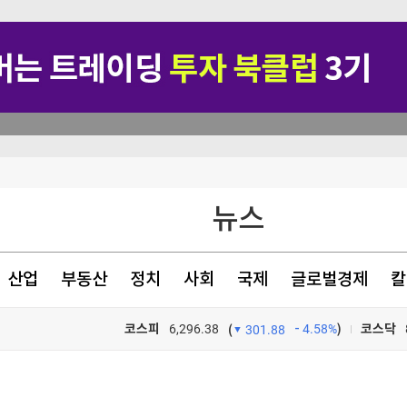
대 남성
뉴스
돈" 악플 세례
 의무화 추진"
산업
부동산
정치
사회
국제
글로벌경제
칼
릴레이 캠페인
코스피
6,296.38
4.58%
)
코스닥
(
301.88
TV프로그램
와우