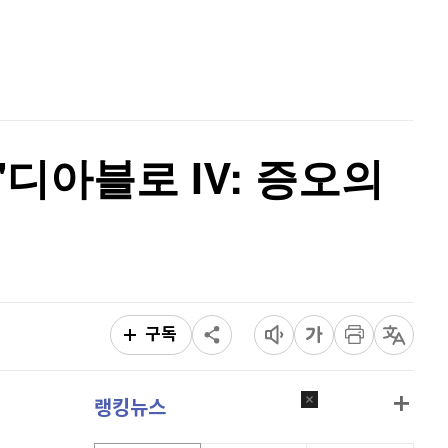
퀀텀
922
(
1.1%
)
홈
AI추천
이더리움 클래식
9,040
(
-1.97%
)
품
마켓이슈
특징주
이벤트
비트코인
91,334,000
(
-0.37%
)
디아블로 IV: 증오의
구독
랭킹뉴스