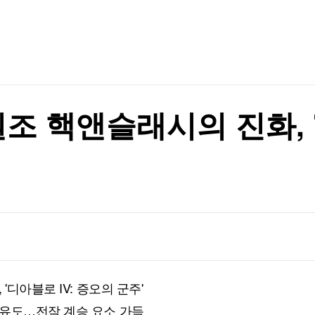
TV홈
무료방송
전체뉴스
대 남성
증권
파트너스
경제
종목핫라인
추천 상
산업
대 남성
경제
오늘의 
정치
생활경제
수익후기
국제
기업·CEO
이벤트
칼럼·연재
조 핵앤슬래시의 진화, '
특집방송
전체 프로그램
채널/편성
지역별채널
)
편성표
'디아블로 IV: 증오의 군주'
자유도…전작 계승 요소 가득