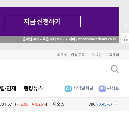
→ 온라인 투자교육은 미네르바아카데미 / minervaacademy.co.kr
비트코인
91,334,000
(
-0.37%
)
와우넷
한경구독
로그인
고객센터
이더리움
2,694,000
(
0.97%
)
리플
1,484
(
-2.06%
)
럼·연재
랭킹뉴스
지역별채널
편성표
비트코인 캐시
300,300
(
-1.32%
)
801.67
0.26%
)
이오스
896
(
-0.45%
)
(
2.08
비트코인 골드
1,313
(
-763.82%
)
넷
주식창