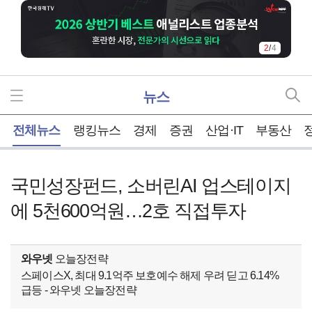
2
/
4
뉴스
홈
전체뉴스
랭킹뉴스
경제
증권
산업·IT
부동산
국민성장펀드, 소버린AI 업스테이지
에 5천600억원…2호 직접투자
와우넷
오늘장전략
스페이스X, 최대 9.1억주 보호예수 해제 우려 딛고 6.14%
급등 - 와우넷 오늘장전략