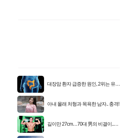
대장암 환자 급증한 원인, 2위는 유산
균 1위는OO..
아내 몰래 처형과 목욕한 남자.. 충격!
길이만 27cm…70대 男의 비결이..충
격!