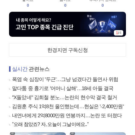
0
0
0
1
/
4
한경지면 구독신청
실시간
관련뉴스
폭염 속 심장이 '두근'…그냥 넘겼다간 돌연사 위험
말다툼 중 흉기로 '어머니 살해'…18세 아들 결국
"X돌았네" 김희철 분노…논란의 현수막 결국 철거
김원훈 주식 1억8천 올인했는데…현실은 '-2,400만원'
내연녀에게 2억8000만원 연봉까지…논란 또 터졌다
"오래 참았죠? 자, 오늘이 그날이에요.."