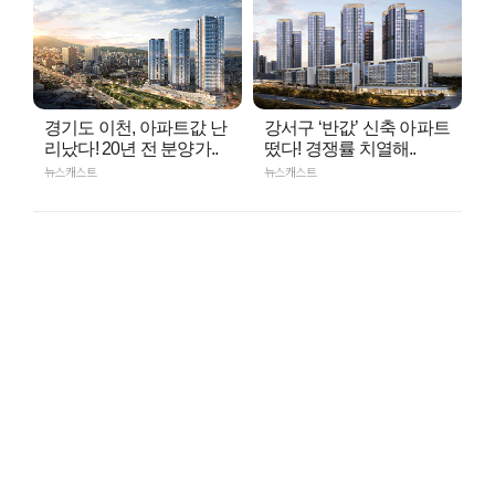
경기도 이천, 아파트값 난
강서구 ‘반값’ 신축 아파트
리났다! 20년 전 분양가..
떴다! 경쟁률 치열해..
뉴스캐스트
뉴스캐스트