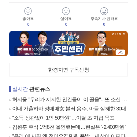
좋아요
싫어요
후속기사 원해요
0
0
0
5
/
5
한경지면 구독신청
실시간
관련뉴스
허지웅 "우리가 지지한 인간들이 이 꼴을"...또 소신 발언
아내 가출하자 성매매女 불러 음주, 아들 살해한 30대
"소득 상관없이 1인 50만원"…이달 초 지급 목표
김원훈 주식 1억8천 올인했는데…현실은 '-2,400만원'
"우리 애 사진 왜 적어요?" 민원 폭발…세상이 어쩌다