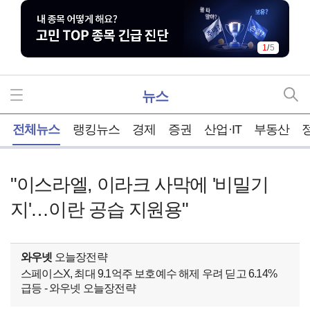
1
/
5
뉴스
홈
전체뉴스
랭킹뉴스
경제
증권
산업·IT
부동산
"이스라엘, 이라크 사막에 '비밀기
지'…이란 공습 지원용"
와우넷
오늘장전략
스페이스X, 최대 9.1억주 보호예수 해제 우려 딛고 6.14%
급등 - 와우넷 오늘장전략