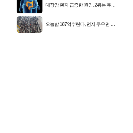
대장암 환자 급증한 원인, 2위는 유산
균 1위는OO..
오늘밤 187억뿌린다, 먼저 주우면 최
대1억..!