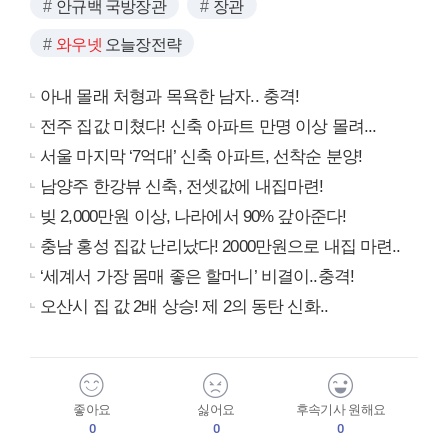
안규백 국방장관
장관
와우넷
오늘장전략
아내 몰래 처형과 목욕한 남자.. 충격!
전주 집값 미쳤다! 신축 아파트 만명 이상 몰려...
서울 마지막 ‘7억대’ 신축 아파트, 선착순 분양!
남양주 한강뷰 신축, 전셋값에 내집마련!
빚 2,000만원 이상, 나라에서 90% 갚아준다!
충남 홍성 집값 난리났다! 2000만원으로 내집 마련..
‘세계서 가장 몸매 좋은 할머니’ 비결이..충격!
오산시 집 값 2배 상승! 제 2의 동탄 신화..
좋아요
싫어요
후속기사 원해요
0
0
0