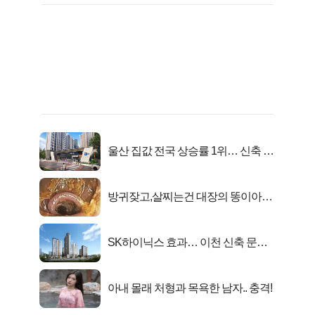
울산 집값 전국 상승률 1위… 신축 지
금 사라!
방귀잦고,살찌는건 대장의 똥이아니
라??
SK하이닉스 효과… 이천 신축 문의
급증!
아내 몰래 처형과 목욕한 남자.. 충격!