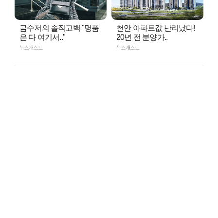
금수저의 솔직고백 "명품
천안 아파트값 난리났다!
은 다 여기서.."
20년 전 분양가..
뉴스캐스트
뉴스캐스트