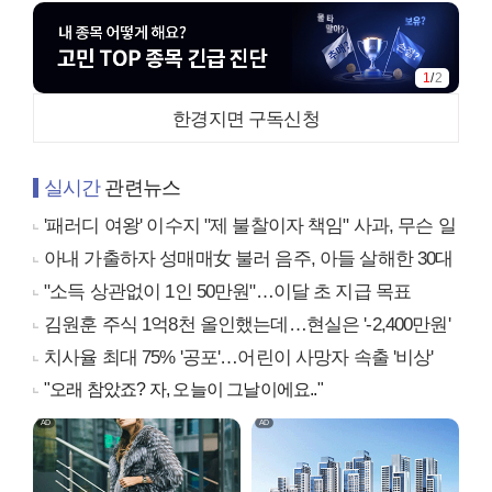
1
/
2
한경지면 구독신청
실시간
관련뉴스
'패러디 여왕' 이수지 "제 불찰이자 책임" 사과, 무슨 일
아내 가출하자 성매매女 불러 음주, 아들 살해한 30대
"소득 상관없이 1인 50만원"…이달 초 지급 목표
김원훈 주식 1억8천 올인했는데…현실은 '-2,400만원'
치사율 최대 75% '공포'…어린이 사망자 속출 '비상'
"오래 참았죠? 자, 오늘이 그날이에요.."