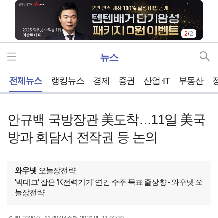
2
/
2
뉴스
홈
전체뉴스
랭킹뉴스
경제
증권
산업·IT
부동산
안규백 국방장관 美도착…11일 美국
방과 회담서 전작권 등 논의
와우넷
오늘장전략
'빅테크' 잡은 'K전력기기' 연간 수주 목표 줄상향 - 와우넷 오
늘장전략