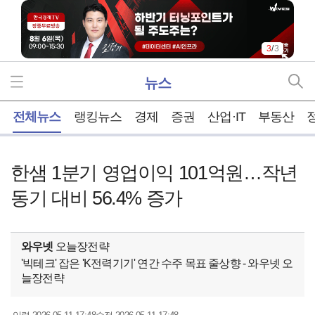
3
/
3
뉴스
홈
전체뉴스
랭킹뉴스
경제
증권
산업·IT
부동산
한샘 1분기 영업이익 101억원…작년
동기 대비 56.4% 증가
와우넷
오늘장전략
'빅테크' 잡은 'K전력기기' 연간 수주 목표 줄상향 - 와우넷 오
늘장전략