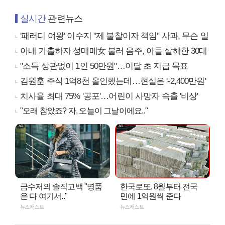
실시간
관련뉴스
'패러디 여왕' 이수지 "제 불찰이자 책임" 사과, 무슨 일
아내 가출하자 성매매女 불러 음주, 아들 살해한 30대
"소득 상관없이 1인 50만원"…이달 초 지급 목표
김원훈 주식 1억8천 올인했는데…현실은 '-2,400만원'
치사율 최대 75% '공포'…어린이 사망자 속출 '비상'
"오래 참았죠? 자, 오늘이 그날이에요.."
금수저의 솔직고백 "명품
한국로또, 8월부터 전국
은 다 여기서.."
민에 1억원씩 준다
뉴스캐스트
뉴스캐스트