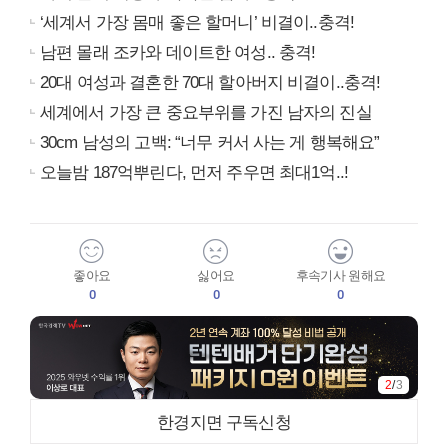
‘세계서 가장 몸매 좋은 할머니’ 비결이..충격!
남편 몰래 조카와 데이트한 여성.. 충격!
20대 여성과 결혼한 70대 할아버지 비결이..충격!
세계에서 가장 큰 중요부위를 가진 남자의 진실
30cm 남성의 고백: “너무 커서 사는 게 행복해요”
오늘밤 187억뿌린다, 먼저 주우면 최대1억..!
좋아요
싫어요
후속기사 원해요
0
0
0
2
/
3
한경지면 구독신청