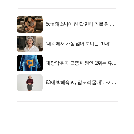
5cm 왜소남이 한 달 만에 거물 된 사
연
‘세계에서 가장 젊어 보이는 70대’ 1위
선정…
대장암 환자 급증한 원인, 2위는 유산
균 1위는OO..
83세 박혜숙 씨, ‘압도적 몸매’ 다이어
트 신 등극