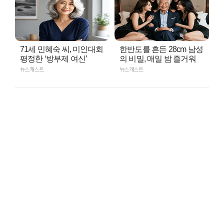
71세 민혜숙 씨, 미인대회
한반도를 흔든 28cm 남성
평정한 ‘방부제 여신’
의 비밀, 매일 밤 즐거워
뉴스캐스트
뉴스캐스트