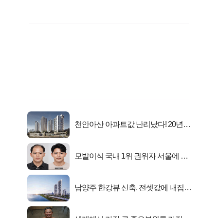
천안아산 아파트값 난리났다! 20년
전 분양가..
모발이식 국내 1위 권위자 서울에 있
었다..
남양주 한강뷰 신축, 전셋값에 내집마
련!