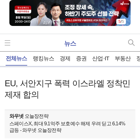
5
/
5
뉴스
홈
전체뉴스
랭킹뉴스
경제
증권
산업·IT
부동산
EU, 서안지구 폭력 이스라엘 정착민
제재 합의
와우넷
오늘장전략
스페이스X, 최대 9.1억주 보호예수 해제 우려 딛고 6.14%
급등 - 와우넷 오늘장전략