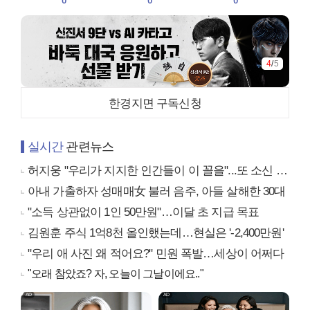
0
0
0
4
/
5
한경지면 구독신청
실시간
관련뉴스
허지웅 "우리가 지지한 인간들이 이 꼴을"...또 소신 발언
아내 가출하자 성매매女 불러 음주, 아들 살해한 30대
"소득 상관없이 1인 50만원"…이달 초 지급 목표
김원훈 주식 1억8천 올인했는데…현실은 '-2,400만원'
"우리 애 사진 왜 적어요?" 민원 폭발…세상이 어쩌다
"오래 참았죠? 자, 오늘이 그날이에요.."