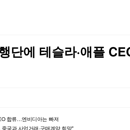
TV홈
무료방송
전체뉴스
 못 미쳤나
증권
파트너스
경제
종목핫라인
추천 상
산업
 못 미쳤나
경제
오늘의 
정치
생활경제
수익후기
국제
기업·CEO
이벤트
칼럼·연재
행단에 테슬라·애플 C
특집방송
전체 프로그램
채널/편성
지역별채널
)
편성표
CEO 합류…엔비디아는 빠져
, 중국과 사업거래·구매계약 희망"