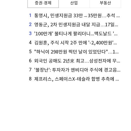
증권·경제
산업
부동산
1
통영시, 민생지원금 33만→35만원…추석 전 푼다
2
영동군, 2차 민생지원금 내달 지급…17일부터 신청 접수
3
'100만개' 불티나게 팔리더니...맥도날드 '충주찰옥수수버거' 돌연 판매 종료
4
김원훈, 주식 시작 2주 만에 '-2,400만원'…"차 한 대 값 날렸다"
5
"하닉이 298만원 찍던 날이 있었단다"…100만 클릭 '전래동화' 정체
6
외국인 공매도 2년來 최고…삼성전자에 무슨일이 [B급기자의 B급리포트]
7
'불장난': 투자자가 엔비디아 주식에 경고음 울려
8
제프리스, 스페이스X-테슬라 합병 추측에 대한 트래커 주식 가능성 분석