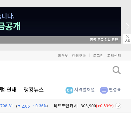
매일 매일 꽝 없는 룰렛 이벤트
비트코인
91,303,000
(
-0.05%
)
와우넷
한경구독
로그인
고객센터
이더리움
2,694,000
(
0.07%
)
리플
1,451
(
0.48%
)
럼·연재
랭킹뉴스
지역별채널
편성표
비트코인 캐시
303,900
(
0.53%
)
798.81
0.36%
)
이오스
896
(
-0.45%
)
(
2.86
비트코인 골드
1,313
(
-763.82%
)
넷
주식창