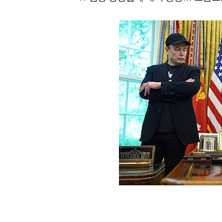
[할인50%] 한·미 투자 올인원 클래스
해외증시