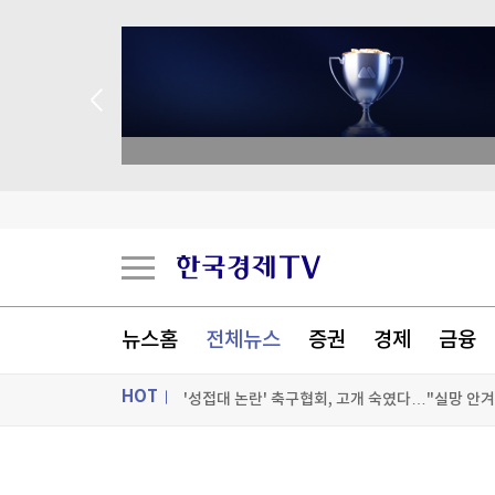
종목 무료 정밀 진단
[게임위드인] 포켓몬 개발사의 야심작, 왜 기대에
[속보] 집에서 말다툼 중 흉기로 '어머니 살해'…경찰
中유니트리 회장 "피지컬AI 산업발전 초기…PC 
뉴스홈
전체뉴스
증권
경제
금융
'성접대 논란' 축구협회, 고개 숙였다…"실망 안
HOT
[포토+] 박정민, '멋짐 가득한 모습~'
"나야, '흑백요리사' 시즌3"
ON AIR
뉴스
[온에어] 국고처 6부