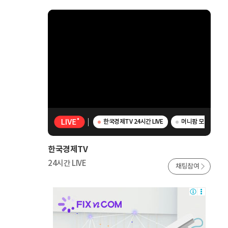
한국경제TV 24시간 LIVE
머니팜 모닝라이브 
한국경제TV
24시간 LIVE
채팅참여