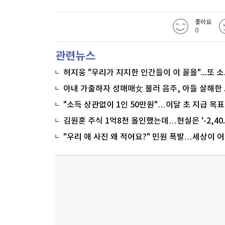
좋아요
0
관련뉴스
"소득 상관없이 1인 50만원"…이달 초 지급 목표