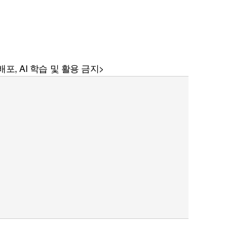
포, AI 학습 및 활용 금지>
퀀텀
이더리움 클래식
9