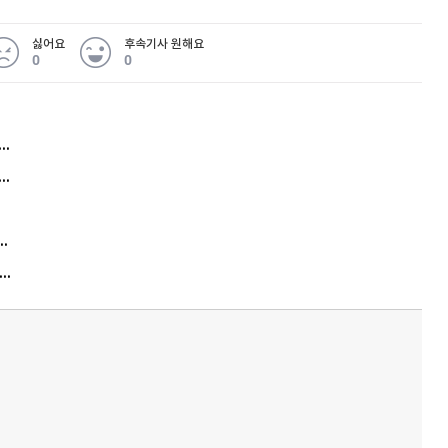
싫어요
후속기사 원해요
0
0
허지웅 "우리가 지지한 인간들이 이 꼴을"...또 소신 발언
아내 가출하자 성매매女 불러 음주, 아들 살해한 30대
김원훈 주식 1억8천 올인했는데…현실은 '-2,400만원'
"우리 애 사진 왜 적어요?" 민원 폭발…세상이 어쩌다