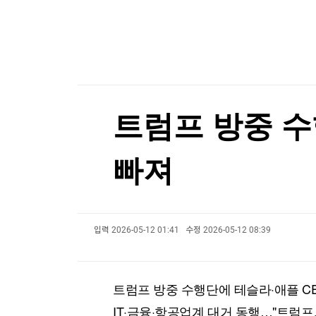
한국경제TV
뉴스홈
[게임위드인] 포켓몬 개발사의 야심작, 왜 기대에
머니팜 모닝라이브
증권
굿모닝 작전
금융
[게임위드인] 포켓몬 개발사의 야심작, 왜 기대에
오늘장 뭐사지?
부동산
[오후5시] 뉴스플러스
사회
온로드 (ON ROAD) 인사이트
글로벌경제
트럼프 방중 수
랭킹뉴스
빠져
미네르바아카데미
증권 데이터
입력
2026-05-12 01:41
수정
2026-05-12 08:39
스페셜강의
특징주 뉴스
투자/재테크
매매신호 (랭킹100
부동산/세무
투자분석
트럼프 방중 수행단에 테슬라·애플 
산업
국내증시
[모집-3기-] 돈버는 트레이딩 투자 북클럽
환율
IT·금융·항공업계 대거 동행…"트럼프