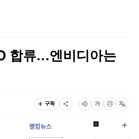
퀀텀
915
(
-0.11%
)
홈
AI추천
이더리움 클래식
9,155
(
0.33%
)
품
마켓이슈
특징주
이벤트
비트코인
91,303,000
(
-0.05%
)
EO 합류…엔비디아는
구독
랭킹뉴스