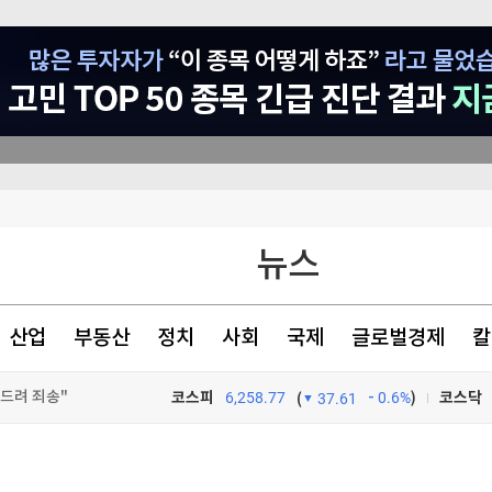
 못 미쳤나
뉴스
, '18세 아들' 체포
시작때와 비슷"
산업
부동산
정치
사회
국제
글로벌경제
칼
겨드려 죄송"
코스피
6,258.77
0.6%
)
코스닥
(
37.61
TV프로그램
와우