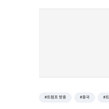
트럼프 방중
중국