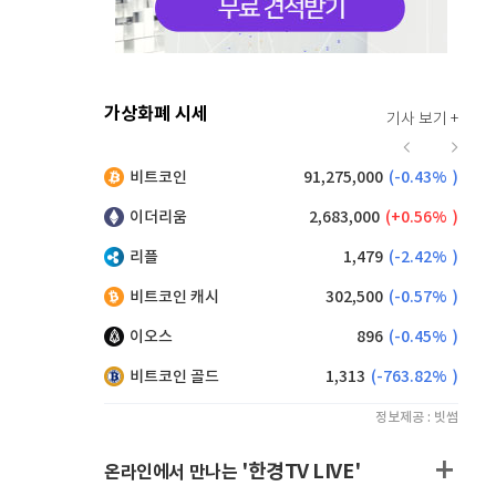
가상화폐 시세
기사 보기 +
913
(
0.11%
)
비트코인
91,275,000
(
-0.43%
)
,190
(
-0.27%
)
이더리움
2,683,000
(
0.56%
)
리플
1,479
(
-2.42%
)
비트코인 캐시
302,500
(
-0.57%
)
이오스
896
(
-0.45%
)
비트코인 골드
1,313
(
-763.82%
)
정보제공 : 빗썸
'한경TV LIVE'
온라인에서 만나는