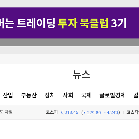
원
뉴스
상
정야욕 스멀스멀
산업
부동산
정치
사회
국제
글로벌경제
칼
도 차질
코스피
6,318.46
4.24%
)
코스닥
(
279.80
TV프로그램
와우