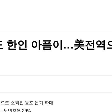
TV홈
무료방송
전체뉴스
원
증권
파트너스
경제
종목핫라인
추천 상
산업
원
경제
오늘의 
정치
생활경제
수익후기
국제
기업·CEO
이벤트
칼럼·연재
 한인 아픔이…美전역으
특집방송
전체 프로그램
채널/편성
지역별채널
)
편성표
으로 소외된 동포 돕기 확대
태…노년층은 29%