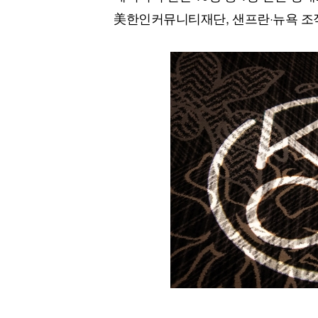
[할인50%] 한·미 투자 올인원 클래스
해외증시
美한인커뮤니티재단, 샌프란·뉴욕 조