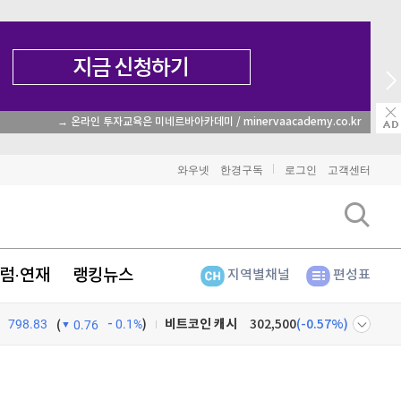
→ 온라인 투자교육은 미네르바아카데미 / minervaacademy.co.kr
비트코인
91,275,000
(
-0.43%
)
와우넷
한경구독
로그인
고객센터
이더리움
2,683,000
(
0.56%
)
리플
1,479
(
-2.42%
)
럼·연재
랭킹뉴스
지역별채널
편성표
비트코인 캐시
302,500
(
-0.57%
)
798.83
0.1%
)
이오스
896
(
-0.45%
)
(
0.76
비트코인 골드
1,313
(
-763.82%
)
넷
주식창