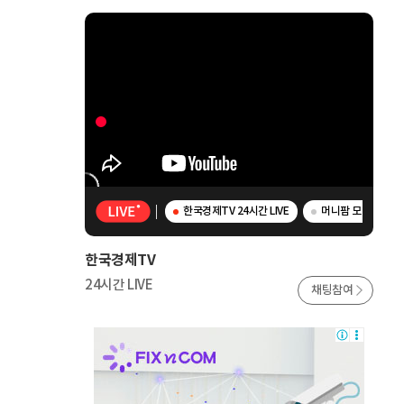
한국경제TV 24시간 LIVE
머니팜 모닝라이브 -
한국경제TV
24시간 LIVE
채팅참여