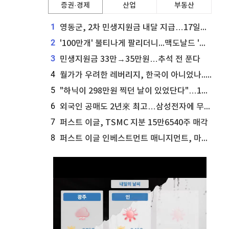
증권·경제
산업
부동산
1
영동군, 2차 민생지원금 내달 지급…17일부터 신청 접수
2
'100만개' 불티나게 팔리더니...맥도날드 '충주찰옥수수버거' 돌연 판매 종료
3
민생지원금 33만→35만원…추석 전 푼다
4
월가가 우려한 레버리지, 한국이 아니었나...'상황 인식' 못한 아셴브레너의 추락
5
"하닉이 298만원 찍던 날이 있었단다"…100만 클릭 '전래동화' 정체
6
외국인 공매도 2년來 최고…삼성전자에 무슨일이 [B급기자의 B급리포트]
7
퍼스트 이글, TSMC 지분 15만6540주 매각
8
퍼스트 이글 인베스트먼트 매니지먼트, 마이크로소프트 지분 61만5117주 늘려