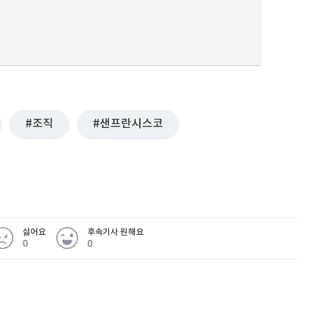
조직
샌프란시스코
싫어요
후속기사 원해요
0
0
 무슨 일