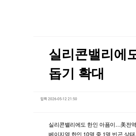
한국경제TV
뉴스홈
폭염에 공연·촬영장 '비상'…냉방차·구급차 총동
머니팜 모닝라이브
증권
굿모닝 작전
금융
폭염에 공연·촬영장 '비상'…냉방차·구급차 총동
오늘장 뭐사지?
부동산
[오후5시] 뉴스플러스
사회
온로드 (ON ROAD) 인사이트
글로벌경제
실리콘밸리에도
랭킹뉴스
돕기 확대
미네르바아카데미
증권 데이터
입력
2026-05-12 21:50
스페셜강의
특징주 뉴스
투자/재테크
매매신호 (랭킹100
부동산/세무
투자분석
실리콘밸리에도 한인 아픔이…美전역
산업
국내증시
[모집-3기-] 돈버는 트레이딩 투자 북클럽
환율
베이지역 한인 10명 중 1명 빈곤 상