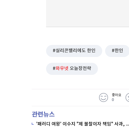
실리콘밸리에도 한인
한인
와우넷
오늘장전략
좋아요
0
관련뉴스
'패러디 여왕' 이수지 "제 불찰이자 책임" 사과,