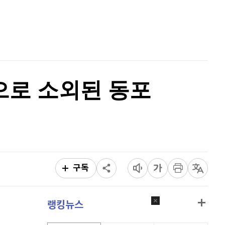
퀀텀
913
(
0.11%
)
홈
AI추천
이더리움 클래식
9,190
(
-0.27%
)
품
마켓이슈
특징주
이벤트
비트코인
91,275,000
(
-0.43%
)
로 소외된 동포
구독
랭킹뉴스