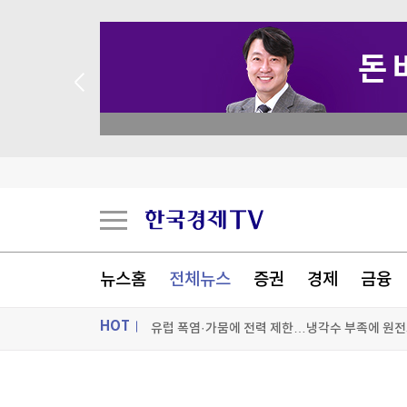
 꽝 없는 룰렛 이벤트
폭염에 공연·촬영장 '비상'…냉방차·구급차 총동
대만 TSMC, 올해 4분기 3나노 생산량 18만장 예
'비핵3원칙 견지' 미래지향 슬쩍 뺀 日총리…수
뉴스홈
전체뉴스
증권
경제
금융
유럽 폭염·가뭄에 전력 제한…냉각수 부족에 원전
HOT
[포토+] 박정민, '멋짐 가득한 모습~'
"나야, '흑백요리사' 시즌3"
ON AIR
뉴스
[온에어] 마켓인사이트