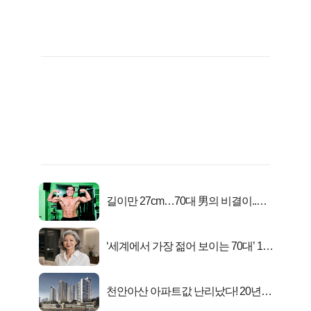
길이만 27cm…70대 男의 비결이..충
격!
‘세계에서 가장 젊어 보이는 70대’ 1위
선정…
천안아산 아파트값 난리났다! 20년
전 분양가..