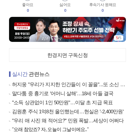
좋아요
싫어요
후속기사 원해요
0
0
0
5
/
5
한경지면 구독신청
실시간
관련뉴스
허지웅 "우리가 지지한 인간들이 이 꼴을"...또 소신 발언
말다툼 중 흉기로 '어머니 살해'…18세 아들 결국
"소득 상관없이 1인 50만원"…이달 초 지급 목표
김원훈 주식 1억8천 올인했는데…현실은 '-2,400만원'
"우리 애 사진 왜 적어요?" 민원 폭발…세상이 어쩌다
"오래 참았죠? 자, 오늘이 그날이에요.."