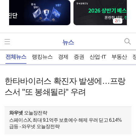
2
/
5
뉴스
홈
전체뉴스
랭킹뉴스
경제
증권
산업·IT
부동산
한타바이러스 확진자 발생에…프랑
스서 "또 봉쇄될라" 우려
와우넷
오늘장전략
스페이스X, 최대 9.1억주 보호예수 해제 우려 딛고 6.14%
급등 - 와우넷 오늘장전략