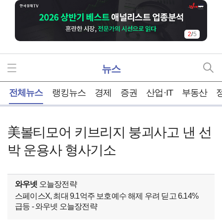
3
/
5
뉴스
홈
전체뉴스
랭킹뉴스
경제
증권
산업·IT
부동산
美볼티모어 키브리지 붕괴사고 낸 선
박 운용사 형사기소
와우넷
오늘장전략
스페이스X, 최대 9.1억주 보호예수 해제 우려 딛고 6.14%
급등 - 와우넷 오늘장전략