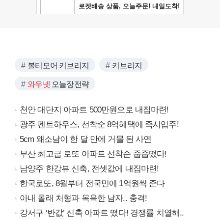
볼티모어 키브리지
키브리지
와우넷
오늘장전략
천안 대단지 아파트 500만원으로 내집마련!
광주 펜트하우스, 선착순 8억혜택에 즉시입주!
5cm 왜소남이 한 달 만에 거물 된 사연
부산 최고급 로또 아파트 선착순 줍줍떴다!
남양주 한강뷰 신축, 전셋값에 내집마련!
한국로또, 8월부터 전국민에 1억원씩 준다
아내 몰래 처형과 목욕한 남자.. 충격!
강서구 ‘반값’ 신축 아파트 떴다! 경쟁률 치열해..