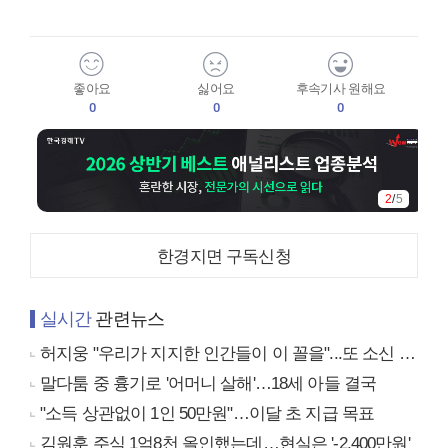
좋아요
싫어요
후속기사 원해요
0
0
0
2
/
5
한경지면 구독신청
실시간
관련뉴스
허지웅 "우리가 지지한 인간들이 이 꼴을"...또 소신 발언
말다툼 중 흉기로 '어머니 살해'…18세 아들 결국
"소득 상관없이 1인 50만원"…이달 초 지급 목표
김원훈 주식 1억8천 올인했는데…현실은 '-2,400만원'