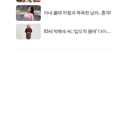
행복해요”
아내 몰래 처형과 목욕한 남자.. 충격!
83세 박혜숙 씨, ‘압도적 몸매’ 다이어
트 신 등극