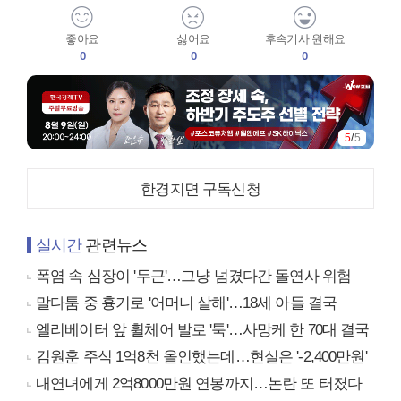
좋아요
싫어요
후속기사 원해요
0
0
0
5
/
5
한경지면 구독신청
실시간
관련뉴스
폭염 속 심장이 '두근'…그냥 넘겼다간 돌연사 위험
말다툼 중 흉기로 '어머니 살해'…18세 아들 결국
엘리베이터 앞 휠체어 발로 '툭'…사망케 한 70대 결국
김원훈 주식 1억8천 올인했는데…현실은 '-2,400만원'
내연녀에게 2억8000만원 연봉까지…논란 또 터졌다