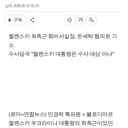
2026-05-13 01:25
입력
구독
젤렌스키 최측근 前비서실장, 돈세탁 혐의로 기
소
수사당국 "젤렌스키 대통령은 수사 대상 아냐"
(로마=연합뉴스) 민경락 특파원 = 볼로디미르
젤렌스키 우크라이나 대통령의 최측근이었던