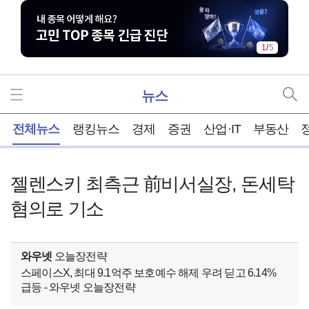
1
/
5
뉴스
홈
전체뉴스
랭킹뉴스
경제
증권
산업·IT
부동산
젤렌스키 최측근 前비서실장, 돈세탁
혐의로 기소
와우넷
오늘장전략
스페이스X, 최대 9.1억주 보호예수 해제 우려 딛고 6.14%
급등 - 와우넷 오늘장전략