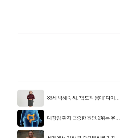
83세 박혜숙 씨, ‘압도적 몸매’ 다이어
트 신 등극
대장암 환자 급증한 원인, 2위는 유산
균 1위는OO..
세계에서 가장 큰 중요부위를 가진 남