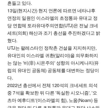
흔들고 있다.
13일(현지시간) 현지 언론에 따르면 네타냐후
연정의 일원인 이스라엘의 초정통파 유대교 정
당 연합체 토라유대주의연합(UTJ)은 전날 크네
세트(의회) 해산과 조기 총선을 추진하겠다고 밝
혔다.
UTJ는 팔레스타인 정착촌 건설을 지지하지만,
유대인의 이스라엘 귀환(알리야)을 의무화하지
는 않는 '비(非) 시온주의' 성향의 아시케나지(유
럽의 유대인 공동체) 공동체를 대변하는 정당이
다.
2022년 총선에서 전체 120석의 크네세트 의석
중 7석을 확보한 뒤 다른 '독실한 시오니즘', '오
츠마 예후디트'(이스라엘의 힘), 노움(Noam) 등
극우 정당 및 다른 초정통파 유대교 정당 샤스와