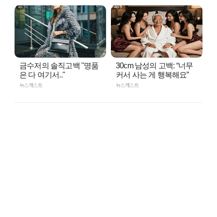
금수저의 솔직고백 "명품
30cm 남성의 고백: “너무
은 다 여기서.."
커서 사는 게 행복해요”
뉴스캐스트
뉴스캐스트