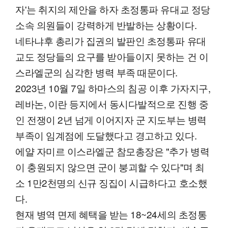
자'는 취지의 제안을 하자 초정통파 유대교 정당
소속 의원들이 강력하게 반발하는 상황이다.
네타냐후 총리가 집권의 발판인 초정통파 유대
교도 정당들의 요구를 받아들이지 못하는 건 이
스라엘군의 심각한 병력 부족 때문이다.
2023년 10월 7일 하마스의 침공 이후 가자지구,
레바논, 이란 등지에서 동시다발적으로 진행 중
인 전쟁이 2년 넘게 이어지자 군 지도부는 병력
부족이 임계점에 도달했다고 경고하고 있다.
에얄 자미르 이스라엘군 참모총장은 "추가 병력
이 충원되지 않으면 군이 붕괴할 수 있다"며 최
소 1만2천명의 신규 징집이 시급하다고 호소했
다.
현재 병역 면제 혜택을 받는 18~24세의 초정통