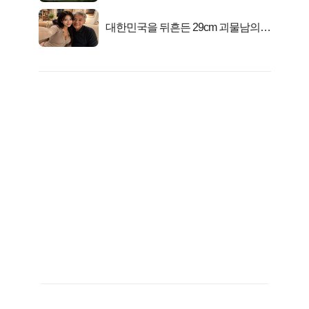
대한민국을 뒤흔든 29cm 괴물남의
진실