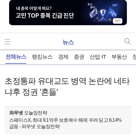
1
/
5
뉴스
홈
전체뉴스
랭킹뉴스
경제
증권
산업·IT
부동산
초정통파 유대교도 병역 논란에 네타
냐후 정권 '흔들'
와우넷
오늘장전략
스페이스X, 최대 9.1억주 보호예수 해제 우려 딛고 6.14%
급등 - 와우넷 오늘장전략