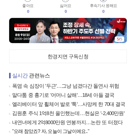
좋아요
싫어요
후속기사 원해요
0
0
0
5
/
5
한경지면 구독신청
실시간
관련뉴스
폭염 속 심장이 '두근'…그냥 넘겼다간 돌연사 위험
말다툼 중 흉기로 '어머니 살해'…18세 아들 결국
엘리베이터 앞 휠체어 발로 '툭'…사망케 한 70대 결국
김원훈 주식 1억8천 올인했는데…현실은 '-2,400만원'
내연녀에게 2억8000만원 연봉까지…논란 또 터졌다
"오래 참았죠? 자, 오늘이 그날이에요.."