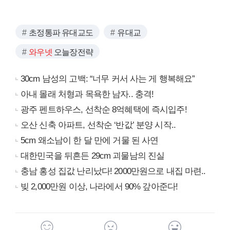
초정통파 유대교도
유대교
와우넷
오늘장전략
30cm 남성의 고백: “너무 커서 사는 게 행복해요”
아내 몰래 처형과 목욕한 남자.. 충격!
광주 펜트하우스, 선착순 8억혜택에 즉시입주!
오산 신축 아파트, 선착순 ‘반값’ 분양 시작..
5cm 왜소남이 한 달 만에 거물 된 사연
대한민국을 뒤흔든 29cm 괴물남의 진실
충남 홍성 집값 난리났다! 2000만원으로 내집 마련..
빚 2,000만원 이상, 나라에서 90% 갚아준다!