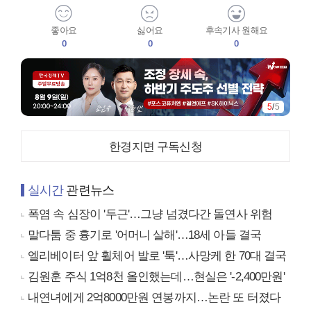
좋아요
싫어요
후속기사 원해요
0
0
0
5
/
5
한경지면 구독신청
실시간
관련뉴스
폭염 속 심장이 '두근'…그냥 넘겼다간 돌연사 위험
말다툼 중 흉기로 '어머니 살해'…18세 아들 결국
엘리베이터 앞 휠체어 발로 '툭'…사망케 한 70대 결국
김원훈 주식 1억8천 올인했는데…현실은 '-2,400만원'
내연녀에게 2억8000만원 연봉까지…논란 또 터졌다