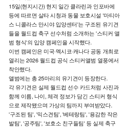
15일(현지시간) 현지 일간 클라린과 인포바에
등에 따르면 살타 시청과 동물 보호시설 '마티아
스 니콜라스 만시야 입양센터'는 구조된 유기견
들을 월드컵 축구 선수처럼 소개하는 '스티커 앨
범 형식'의 입양 캠페인을 시작했다.
이번 캠페인은 미국·멕시코·캐나다 공동 개최로
열리는 2026 월드컵 공식 스티커앨범 열풍에서
착안했다.
앨범에는 총 25마리의 유기견이 등장한다.
각 유기견은 실제 월드컵 선수 카드처럼 사진과
함께 이름, 나이, 체격 정보가 담긴 스티커 형식
으로 제작됐으며 가상의 팀까지 부여받았다.
'구조된 팀', '믹스견팀', '베테랑팀', '용감한 작은
발팀', '공주팀', '보호소 친구들팀' 등 실제 축구