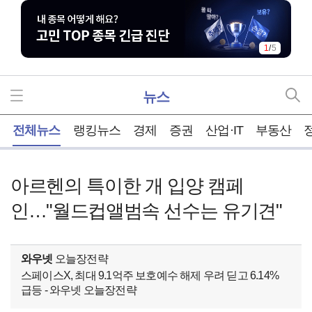
1
/
5
뉴스
홈
전체뉴스
랭킹뉴스
경제
증권
산업·IT
부동산
아르헨의 특이한 개 입양 캠페
인…"월드컵앨범속 선수는 유기견"
와우넷
오늘장전략
스페이스X, 최대 9.1억주 보호예수 해제 우려 딛고 6.14%
급등 - 와우넷 오늘장전략