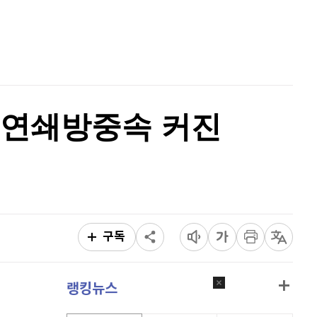
홈
이더리움 클래식
9,190
(
0.99%
)
AI추천
비트코인
91,106,000
(
-0.81%
)
품
마켓이슈
특징주
이벤트
 연쇄방중속 커진
구독
랭킹뉴스