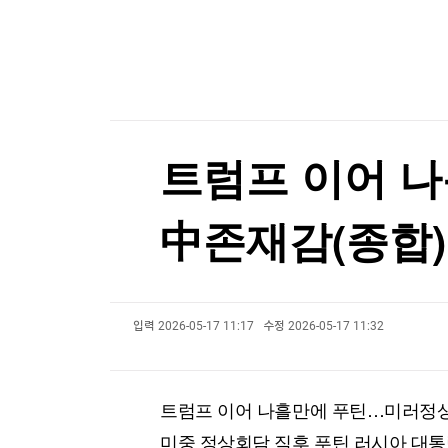
GS리테일 2분기 영업익 27.5% 증가한 1천94
한국경제TV
뉴스홈
머니팜 모닝라이브
GS리테일 2분기 영업익 27.5% 증가한 1천94
증권
굿모닝 작전
금융
오늘장 뭐사지?
부동산
[오후5시] 뉴스플러스
사회
온로드 (ON ROAD) 인사이트
글로벌경제
트럼프 이어 
랭킹뉴스
中존재감(종합)
미네르바아카데미
증권 데이터
입력
2026-05-17 11:17
수정
2026-05-17 11:32
스페셜강의
특징주 뉴스
투자/재테크
매매신호 (랭킹100
부동산/세무
투자분석
트럼프 이어 나흘만에 푸틴…미러정상
산업
국내증시
[모집-3기-] 돈버는 트레이딩 투자 북클럽
환율
미중 정상회담 직후 푸틴 러시아 대통령