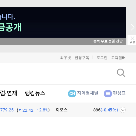
종목 무료 정밀 진단
비트코인
91,106,000
(
-0.81%
)
와우넷
한경구독
로그인
고객센터
이더리움
2,692,000
(
-0.82%
)
리플
1,468
(
-1.24%
)
비트코인 캐시
301,800
(
-0.17%
)
럼·연재
랭킹뉴스
지역별채널
편성표
이오스
896
(
-0.45%
)
779.25
2.8%
)
(
22.42
비트코인 골드
1,313
(
-763.82%
)
넷
주식창
퀀텀
916
(
-0.44%
)