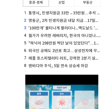
증권·경제
산업
부동산
1
통영시, 민생지원금 33만→35만원…추석 전 푼다
2
영동군, 2차 민생지원금 내달 지급…17일부터 신청 접수
3
'100만개' 불티나게 팔리더니...맥도날드 '충주찰옥수수버거' 돌연 판매 종료
4
월가가 우려한 레버리지, 한국이 아니었나...'상황 인식' 못한 아셴브레너의 추락
5
"하닉이 298만원 찍던 날이 있었단다"…100만 클릭 '전래동화' 정체
6
외국인 공매도 2년來 최고…삼성전자에 무슨일이 [B급기자의 B급리포트]
7
애플 호스피탤리티 리트, 강력한 2분기 실적 발표 세부 내용 공개
8
엔비디아 주식, 5일 연속 상승세 마감