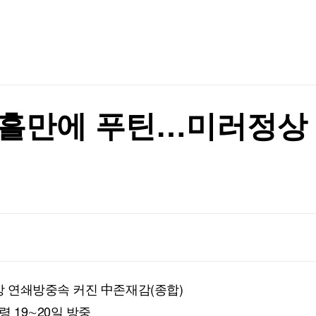
억원…"퀀텀 점프"(종합)
TV홈
무료방송
전체뉴스
증권
파트너스
억원…"퀀텀 점프"(종합)
경제
종목핫라인
추천 상
산업
경제
오늘의 
정치
생활경제
수익후기
국제
기업·CEO
이벤트
칼럼·연재
나흘만에 푸틴…미러정상
특집방송
전체 프로그램
채널/편성
지역별채널
)
편성표
 연쇄방중속 커진 中존재감(종합)
 19∼20일 방중