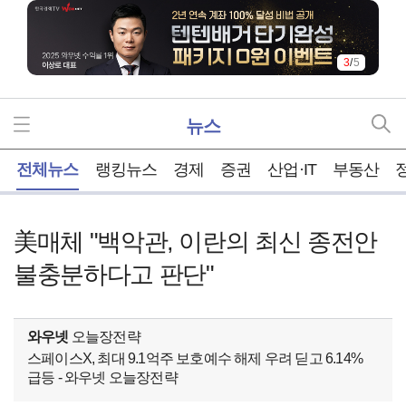
4
/
5
뉴스
홈
전체뉴스
랭킹뉴스
경제
증권
산업·IT
부동산
美매체 "백악관, 이란의 최신 종전안
불충분하다고 판단"
와우넷
오늘장전략
스페이스X, 최대 9.1억주 보호예수 해제 우려 딛고 6.14%
급등 - 와우넷 오늘장전략