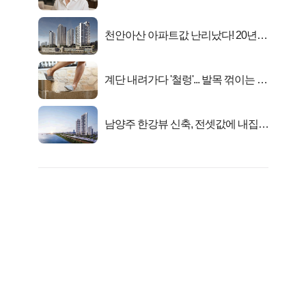
선정…
천안아산 아파트값 난리났다! 20년
전 분양가..
계단 내려가다 '철렁'... 발목 꺾이는 이
유
남양주 한강뷰 신축, 전셋값에 내집마
련!