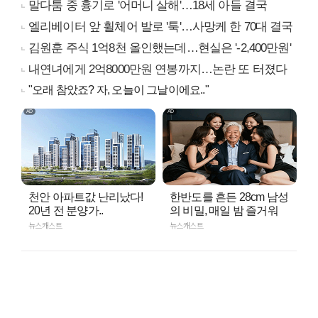
말다툼 중 흉기로 '어머니 살해'…18세 아들 결국
엘리베이터 앞 휠체어 발로 '툭'…사망케 한 70대 결국
김원훈 주식 1억8천 올인했는데…현실은 '-2,400만원'
내연녀에게 2억8000만원 연봉까지…논란 또 터졌다
"오래 참았죠? 자, 오늘이 그날이에요.."
천안 아파트값 난리났다!
한반도를 흔든 28cm 남성
20년 전 분양가..
의 비밀, 매일 밤 즐거워
뉴스캐스트
뉴스캐스트