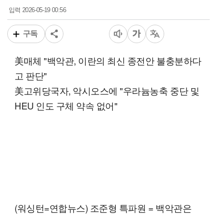
2026-05-19 00:56
입력
구독
美매체 "백악관, 이란의 최신 종전안 불충분하다
고 판단"
美고위당국자, 악시오스에 "우라늄농축 중단 및
HEU 인도 구체 약속 없어"
(워싱턴=연합뉴스) 조준형 특파원 = 백악관은