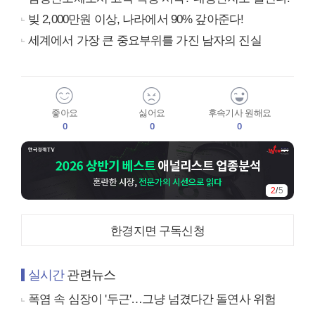
빚 2,000만원 이상, 나라에서 90% 갚아준다!
세계에서 가장 큰 중요부위를 가진 남자의 진실
좋아요
싫어요
후속기사 원해요
0
0
0
2
/
5
한경지면 구독신청
실시간
관련뉴스
폭염 속 심장이 '두근'…그냥 넘겼다간 돌연사 위험