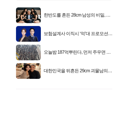
한반도를 흔든 28cm 남성의 비밀, 매
일 밤 즐거워
보험설계사 이직시 ‘억’대 프로모션!
키움에셋!
오늘밤 187억뿌린다, 먼저 주우면 최
대1억..!
대한민국을 뒤흔든 29cm 괴물남의
진실