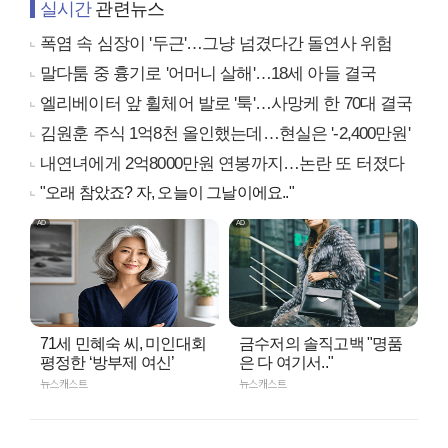
실시간
관련뉴스
폭염 속 심장이 '두근'…그냥 넘겼다간 돌연사 위험
말다툼 중 흉기로 '어머니 살해'…18세 아들 결국
엘리베이터 앞 휠체어 발로 '툭'…사망케 한 70대 결국
김원훈 주식 1억8천 올인했는데…현실은 '-2,400만원'
내연녀에게 2억8000만원 연봉까지…논란 또 터졌다
"오래 참았죠? 자, 오늘이 그날이에요.."
71세 민혜숙 씨, 미인대회
금수저의 솔직고백 "명품
평정한 ‘방부제 여신’
은 다 여기서.."
뉴스캐스트
뉴스캐스트