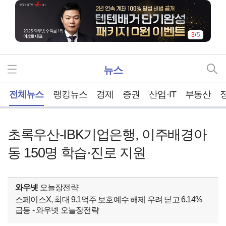
3
/
5
뉴스
홈
전체뉴스
랭킹뉴스
경제
증권
산업·IT
부동산
초록우산-IBK기업은행, 이주배경아
동 150명 학습·진로 지원
와우넷
오늘장전략
스페이스X, 최대 9.1억주 보호예수 해제 우려 딛고 6.14%
급등 - 와우넷 오늘장전략