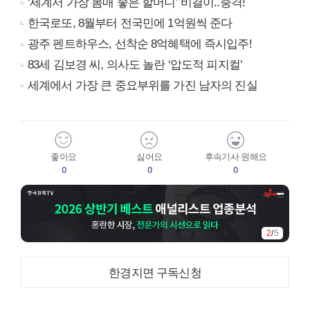
‘세계서 가장 몸매 좋은 할머니’ 비결이..충격!
한국로또, 8월부터 전국민에 1억원씩 준다
광주 펜트하우스, 선착순 8억혜택에 즉시입주!
83세 김보경 씨, 의사도 놀란 ‘압도적 피지컬’
세계에서 가장 큰 중요부위를 가진 남자의 진실
좋아요
싫어요
후속기사 원해요
0
0
0
2
/
5
한경지면 구독신청