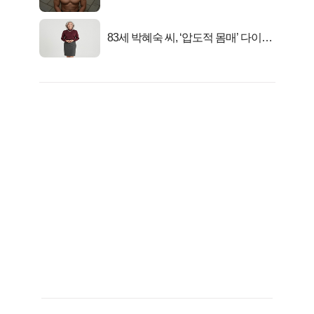
자의 진실
83세 박혜숙 씨, ‘압도적 몸매’ 다이어
트 신 등극