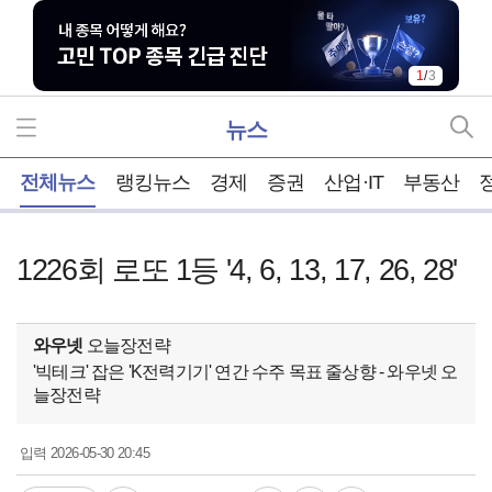
2
/
3
뉴스
홈
전체뉴스
랭킹뉴스
경제
증권
산업·IT
부동산
1226회 로또 1등 '4, 6, 13, 17, 26, 28'
와우넷
오늘장전략
'빅테크' 잡은 'K전력기기' 연간 수주 목표 줄상향 - 와우넷 오
늘장전략
2026-05-30 20:45
입력