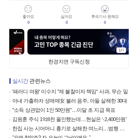
좋아요
싫어요
후속기사 원해요
0
0
0
1
/
3
한경지면 구독신청
실시간
관련뉴스
'패러디 여왕' 이수지 "제 불찰이자 책임" 사과, 무슨 일
아내 가출하자 성매매女 불러 음주, 아들 살해한 30대
"소득 상관없이 1인 50만원"…이달 초 지급 목표
김원훈 주식 1억8천 올인했는데…현실은 '-2,400만원'
한집 사는 시어머니 흉기로 살해한 며느리…범행 동기는
"오래 참았죠? 자, 오늘이 그날이에요.."