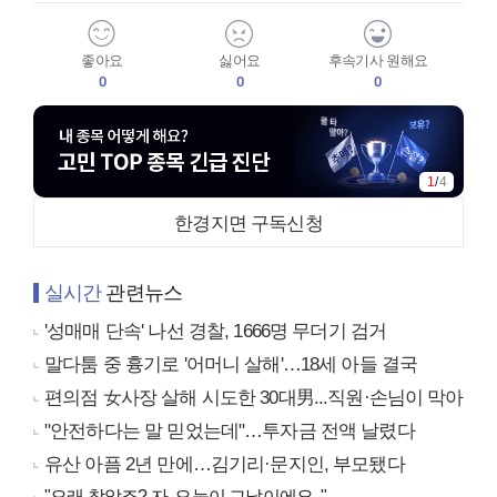
좋아요
싫어요
후속기사 원해요
0
0
0
1
/
4
한경지면 구독신청
실시간
관련뉴스
'성매매 단속' 나선 경찰, 1666명 무더기 검거
말다툼 중 흉기로 '어머니 살해'…18세 아들 결국
편의점 女사장 살해 시도한 30대男...직원·손님이 막아
"안전하다는 말 믿었는데"…투자금 전액 날렸다
유산 아픔 2년 만에…김기리·문지인, 부모됐다
"오래 참았죠? 자, 오늘이 그날이에요.."