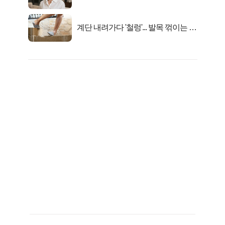
선정…
계단 내려가다 '철렁'... 발목 꺾이는 이
유