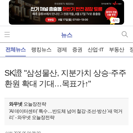
4
/
4
뉴스
홈
전체뉴스
랭킹뉴스
경제
증권
산업·IT
부동산
SK證 "삼성물산, 지분가치 상승·주주
환원 확대 기대…목표가↑"
와우넷
오늘장전략
'AI 데이터센터' 특수…반도체 넘어 철강·조선·방산 '새 먹거
리' - 와우넷 오늘장전략