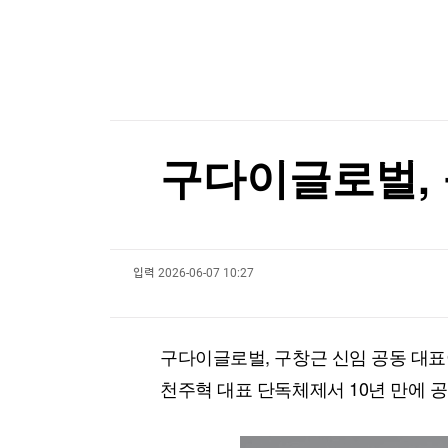
한국경제TV
뉴스홈
[온에어] 이상로 - 텐텐배거 투자공식 시즌2
머니팜 모닝라이브
증권
불가리아 영공 침범한 드론 폭발…우크라 모델 추
굿모닝 작전
금융
오늘장 뭐사지?
부동산
불가리아 영공 침범한 드론 폭발…우크라 모델 추
[오후5시] 뉴스플러스
사회
온로드 (ON ROAD) 인사이트
글로벌경제
구다이글로벌, 
랭킹뉴스
입력
2026-06-07 10:27
미네르바아카데미
증권 데이터
스페셜강의
특징주 뉴스
구다이글로벌, 구창근 신임 공동 대
투자/재테크
매매신호 (랭킹100
부동산/세무
투자분석
천주혁 대표 단독체제서 10년 만에 
산업
국내증시
[모집-3기-] 돈버는 트레이딩 투자 북클럽
환율