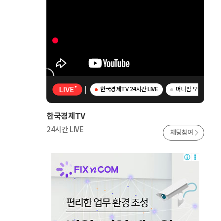
한국경제TV 24시간 LIVE
머니팜 모닝라이브 
한국경제TV
24시간 LIVE
채팅참여