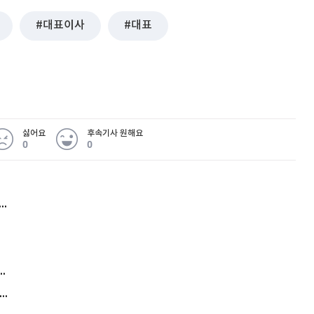
대표이사
대표
싫어요
후속기사 원해요
0
0
허지웅 "우리가 지지한 인간들이 이 꼴을"...또 소신 발언
김원훈 주식 1억8천 올인했는데…현실은 '-2,400만원'
"우리 애 사진 왜 적어요?" 민원 폭발…세상이 어쩌다