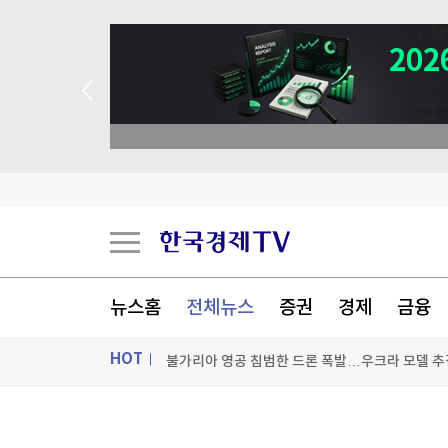
불가리아 영공 침범한 드론 폭발…우크라 모델 추
[오늘의 운세] 8월 9일 띠별 운세
뉴스홈
전체뉴스
증권
경제
금융
[오늘의 운세] 오늘 뭐 먹지?…8월 9일 띠별 추
[오늘의 운세] 2026년 8월 9일 별자리 운세
HOT
[포토+] 박정민, '멋짐 가득한 모습~'
ON AIR
뉴스
"나야, '흑백요리사' 시즌3"