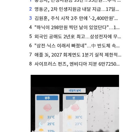
통영시, 민생지원금 33만→35만원…추석 전 푼다
2
영동군, 2차 민생지원금 내달 지급…17일부터 신청 접수
3
김원훈, 주식 시작 2주 만에 '-2,400만원'…"차 한 대 값 날렸다"
4
"하닉이 298만원 찍던 날이 있었단다"…100만 클릭 '전래동화' 정체
5
외국인 공매도 2년來 최고…삼성전자에 무슨일이 [B급기자의 B급리포트]
6
"삼전·닉스 이래서 빠졌네"…中 반도체 속사정 [B급기자의 B급리포트]
7
애플 3i, 2027 회계연도 1분기 실적 제한적 검토 통과
8
사이프러스 펀즈, 엔비디아 지분 6만7250주 매각