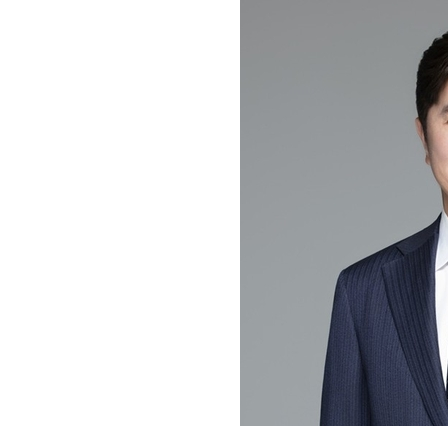
[할인50%] 한·미 투자 올인원 클래스
해외증시