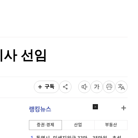
리플
1,472
(
0.34%
)
홈
AI추천
비트코인 캐시
305,600
(
-0.23%
)
품
마켓이슈
특징주
이벤트
이오스
896
(
-0.45%
)
비트코인 골드
1,313
(
-763.82%
)
이사 선임
퀀텀
928
(
0.22%
)
이더리움 클래식
9,200
(
0.11%
)
비트코인
91,422,000
(
-0.1%
)
구독
랭킹뉴스
증권·경제
산업
부동산
1