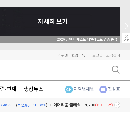
→ 2026 상반기 베스트 애널리스트 업종 분석
와우넷
한경구독
로그인
고객센터
럼·연재
랭킹뉴스
지역별채널
편성표
798.81
0.36%
)
비트코인
91,422,000
(
-0.1%
)
(
2.86
이더리움
2,701,000
(
-0.07%
)
넷
주식창