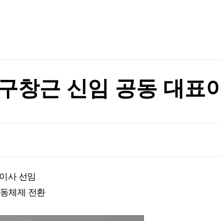
TV홈
무료방송
전체뉴스
증권
파트너스
경제
정
종목핫라인
추천 상
산업
경제
오늘의 
정치
정
생활경제
수익후기
국제
기업·CEO
이벤트
칼럼·연재
구창근 신임 공동 대표
특집방송
전체 프로그램
채널/편성
지역별채널
표이사 선임
)
편성표
공동체제 전환