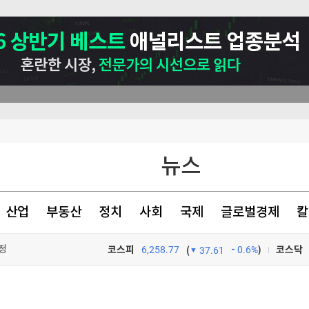
정
뉴스
산업
부동산
정치
사회
국제
글로벌경제
칼
천 점심메뉴
코스피
6,258.77
0.6%
)
코스닥
(
37.61
TV프로그램
와우