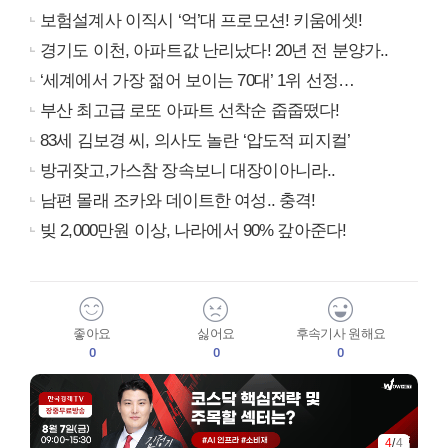
보험설계사 이직시 ‘억’대 프로모션! 키움에셋!
경기도 이천, 아파트값 난리났다! 20년 전 분양가..
‘세계에서 가장 젊어 보이는 70대’ 1위 선정…
부산 최고급 로또 아파트 선착순 줍줍떴다!
83세 김보경 씨, 의사도 놀란 ‘압도적 피지컬’
방귀잦고,가스참 장속보니 대장이아니라..
남편 몰래 조카와 데이트한 여성.. 충격!
빚 2,000만원 이상, 나라에서 90% 갚아준다!
좋아요
싫어요
후속기사 원해요
0
0
0
4
/
4