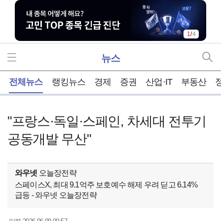
1
/
4
뉴스
홈
전체뉴스
랭킹뉴스
경제
증권
산업·IT
부동산
"프랑스·독일·스페인, 차세대 전투기
공동개발 무산"
와우넷
오늘장전략
스페이스X, 최대 9.1억주 보호예수 해제 우려 딛고 6.14%
급등 - 와우넷 오늘장전략