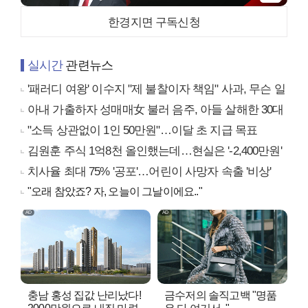
한경지면 구독신청
실시간
관련뉴스
'패러디 여왕' 이수지 "제 불찰이자 책임" 사과, 무슨 일
아내 가출하자 성매매女 불러 음주, 아들 살해한 30대
"소득 상관없이 1인 50만원"…이달 초 지급 목표
김원훈 주식 1억8천 올인했는데…현실은 '-2,400만원'
치사율 최대 75% '공포'…어린이 사망자 속출 '비상'
"오래 참았죠? 자, 오늘이 그날이에요.."
충남 홍성 집값 난리났다!
금수저의 솔직고백 "명품