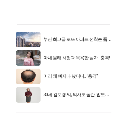
부산 최고급 로또 아파트 선착순 줍줍
떴다!
아내 몰래 처형과 목욕한 남자.. 충격!
머리 왜 빠지나 봤더니.. “충격”
83세 김보경 씨, 의사도 놀란 ‘압도적
피지컬’