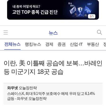
2
/
5
뉴스
홈
전체뉴스
랭킹뉴스
경제
증권
산업·IT
부동산
이란, 美 이틀째 공습에 보복…바레인
등 미군기지 18곳 공습
와우넷
오늘장전략
스페이스X, 최대 9.1억주 보호예수 해제 우려 딛고 6.14%
급등 - 와우넷 오늘장전략