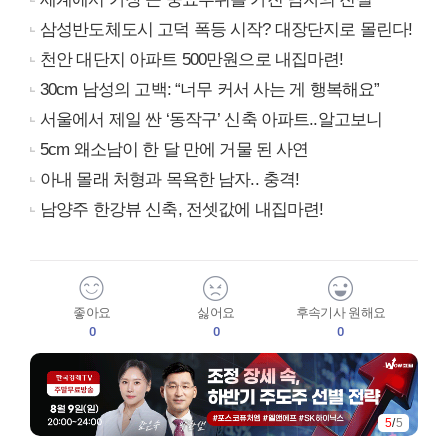
삼성반도체도시 고덕 폭등 시작? 대장단지로 몰린다!
천안 대단지 아파트 500만원으로 내집마련!
30cm 남성의 고백: “너무 커서 사는 게 행복해요”
서울에서 제일 싼 ‘동작구’ 신축 아파트..알고보니
5cm 왜소남이 한 달 만에 거물 된 사연
아내 몰래 처형과 목욕한 남자.. 충격!
남양주 한강뷰 신축, 전셋값에 내집마련!
좋아요
싫어요
후속기사 원해요
0
0
0
1
/
5