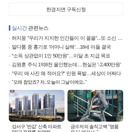
한경지면 구독신청
실시간
관련뉴스
허지웅 "우리가 지지한 인간들이 이 꼴을"...또 소신 발언
말다툼 중 흉기로 '어머니 살해'…18세 아들 결국
"소득 상관없이 1인 50만원"…이달 초 지급 목표
김원훈 주식 1억8천 올인했는데…현실은 '-2,400만원'
"우리 애 사진 왜 적어요?" 민원 폭발…세상이 어쩌다
"오래 참았죠? 자, 오늘이 그날이에요.."
강서구 ‘반값’ 신축 아파트
금수저의 솔직고백 "명품