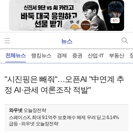
4
/
5
뉴스
홈
전체뉴스
랭킹뉴스
경제
증권
산업·IT
부동산
"시진핑은 빼줘"…오픈AI "中연계 추
정 AI·관세 여론조작 적발"
와우넷
오늘장전략
스페이스X, 최대 9.1억주 보호예수 해제 우려 딛고 6.14%
급등 - 와우넷 오늘장전략