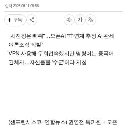
2026-06-11 09:58
입력
구독
"시진핑은 빼줘"…오픈AI "中연계 추정 AI·관세
여론조작 적발"
VPN 사용해 우회접속했지만 명령어는 중국어
간체자…자신들을 '수군'이라 지칭
(샌프란시스코=연합뉴스) 권영전 특파원 = 오픈