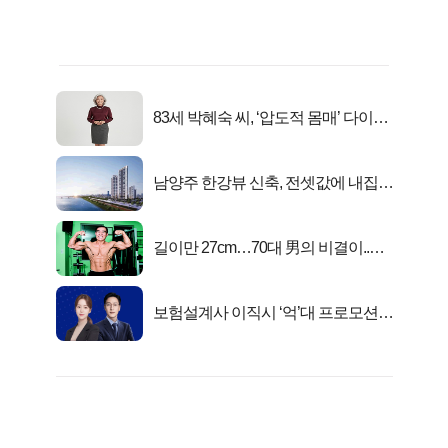
83세 박혜숙 씨, ‘압도적 몸매’ 다이어
트 신 등극
남양주 한강뷰 신축, 전셋값에 내집마
련!
길이만 27cm…70대 男의 비결이..충
격!
보험설계사 이직시 ‘억’대 프로모션!
키움에셋!