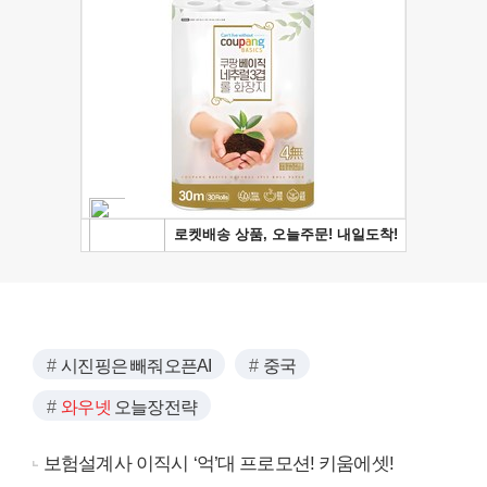
시진핑은 빼줘오픈AI
중국
와우넷
오늘장전략
보험설계사 이직시 ‘억’대 프로모션! 키움에셋!