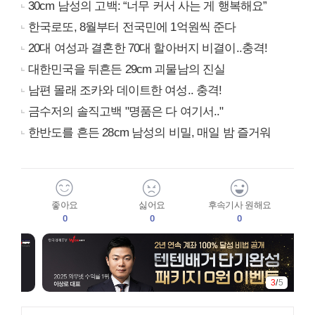
30cm 남성의 고백: “너무 커서 사는 게 행복해요”
한국로또, 8월부터 전국민에 1억원씩 준다
20대 여성과 결혼한 70대 할아버지 비결이..충격!
대한민국을 뒤흔든 29cm 괴물남의 진실
남편 몰래 조카와 데이트한 여성.. 충격!
금수저의 솔직고백 "명품은 다 여기서.."
한반도를 흔든 28cm 남성의 비밀, 매일 밤 즐거워
좋아요
싫어요
후속기사 원해요
0
0
0
3
/
5