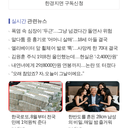
한경지면 구독신청
실시간
관련뉴스
폭염 속 심장이 '두근'…그냥 넘겼다간 돌연사 위험
말다툼 중 흉기로 '어머니 살해'…18세 아들 결국
엘리베이터 앞 휠체어 발로 '툭'…사망케 한 70대 결국
김원훈 주식 1억8천 올인했는데…현실은 '-2,400만원'
내연녀에게 2억8000만원 연봉까지…논란 또 터졌다
"오래 참았죠? 자, 오늘이 그날이에요.."
한국로또, 8월부터 전국
한반도를 흔든 28cm 남성
민에 1억원씩 준다
의 비밀, 매일 밤 즐거워