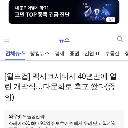
2
/
5
뉴스
홈
전체뉴스
랭킹뉴스
경제
증권
산업·IT
부동산
[월드컵] 멕시코시티서 40년만에 열
린 개막식…다문화로 축포 쐈다(종
합)
와우넷
오늘장전략
스페이스X, 최대 9.1억주 보호예수 해제 우려 딛고 6.14%