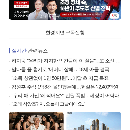
1
/
5
한경지면 구독신청
실시간
관련뉴스
허지웅 "우리가 지지한 인간들이 이 꼴을"...또 소신 발언
말다툼 중 흉기로 '어머니 살해'…18세 아들 결국
"소득 상관없이 1인 50만원"…이달 초 지급 목표
김원훈 주식 1억8천 올인했는데…현실은 '-2,400만원'
"우리 애 사진 왜 적어요?" 민원 폭발…세상이 어쩌다
"오래 참았죠? 자, 오늘이 그날이에요.."