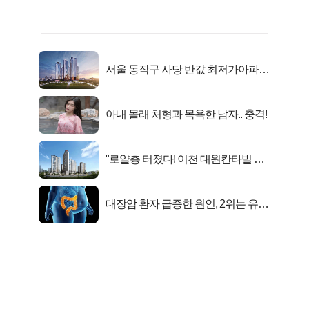
서울 동작구 사당 반값 최저가아파트
마지막...
아내 몰래 처형과 목욕한 남자.. 충격!
"로얄층 터졌다! 이천 대원칸타빌 잔
여세대 긴급 공개"
대장암 환자 급증한 원인, 2위는 유산
균 1위는OO..