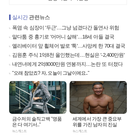
실시간
관련뉴스
폭염 속 심장이 '두근'…그냥 넘겼다간 돌연사 위험
말다툼 중 흉기로 '어머니 살해'…18세 아들 결국
엘리베이터 앞 휠체어 발로 '툭'…사망케 한 70대 결국
김원훈 주식 1억8천 올인했는데…현실은 '-2,400만원'
내연녀에게 2억8000만원 연봉까지…논란 또 터졌다
"오래 참았죠? 자, 오늘이 그날이에요.."
금수저의 솔직고백 "명품
세계에서 가장 큰 중요부
은 다 여기서.."
위를 가진 남자의 진실
뉴스캐스트
뉴스캐스트