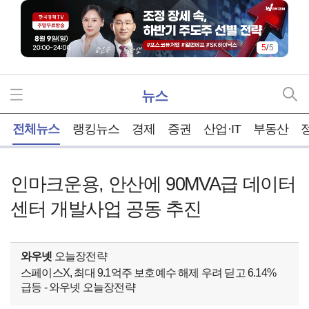
5
/
5
뉴스
홈
전체뉴스
랭킹뉴스
경제
증권
산업·IT
부동산
인마크운용, 안산에 90MVA급 데이터
센터 개발사업 공동 추진
와우넷
오늘장전략
스페이스X, 최대 9.1억주 보호예수 해제 우려 딛고 6.14%
급등 - 와우넷 오늘장전략