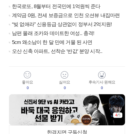
한국로또, 8월부터 전국민에 1억원씩 준다
계약금 0원, 전세 보증금으로 인천 오션뷰 내집마련
“빚 없애라” 신용등급 상관없이 정부서 2억지원!
남편 몰래 조카와 데이트한 여성.. 충격!
5cm 왜소남이 한 달 만에 거물 된 사연
오산 신축 아파트, 선착순 ‘반값’ 분양 시작..
좋아요
싫어요
후속기사 원해요
0
0
0
4
/
5
한경지면 구독신청