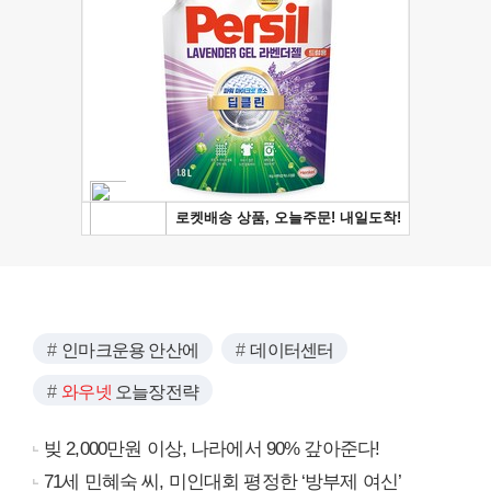
인마크운용 안산에
데이터센터
와우넷
오늘장전략
빚 2,000만원 이상, 나라에서 90% 갚아준다!
71세 민혜숙 씨, 미인대회 평정한 ‘방부제 여신’