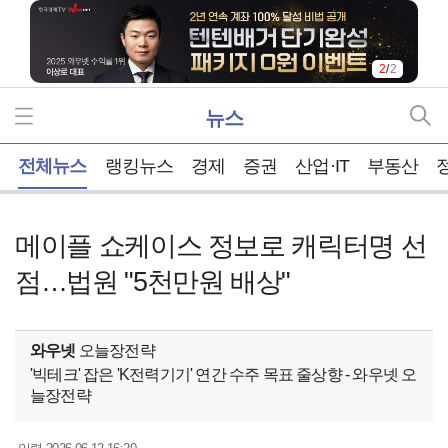
2
/
2
뉴스
홈
전체뉴스
랭킹뉴스
경제
증권
산업·IT
부동산
메이플 쇼케이스 정보로 캐릭터명 선
점…법원 "5천만원 배상"
와우넷
오늘장전략
'빅테크' 잡은 'K전력기기' 연간 수주 목표 줄상향 - 와우넷 오
늘장전략