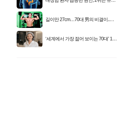
대장암 환자 급증한 원인, 2위는 유산
균 1위는OO..
길이만 27cm…70대 男의 비결이..충
격!
‘세계에서 가장 젊어 보이는 70대’ 1위
선정…