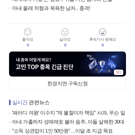
아내 몰래 처형과 목욕한 남자.. 충격!
좋아요
싫어요
후속기사 원해요
0
0
0
1
/
2
한경지면 구독신청
실시간
관련뉴스
'패러디 여왕' 이수지 "제 불찰이자 책임" 사과, 무슨 일
아내 가출하자 성매매女 불러 음주, 아들 살해한 30대
"소득 상관없이 1인 50만원"…이달 초 지급 목표