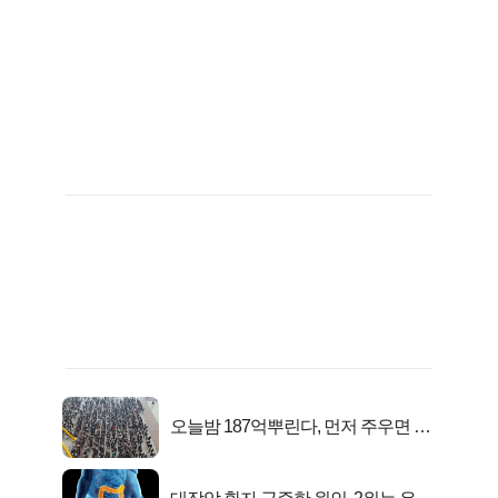
오늘밤 187억뿌린다, 먼저 주우면 최
대1억..!