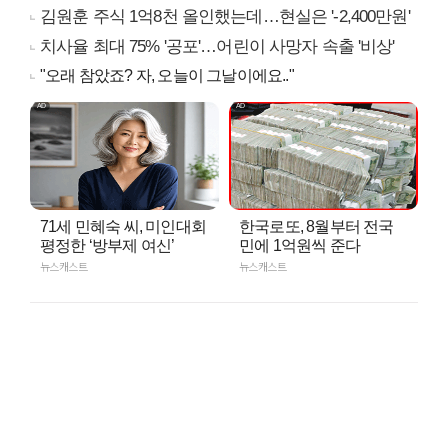
김원훈 주식 1억8천 올인했는데…현실은 '-2,400만원'
치사율 최대 75% '공포'…어린이 사망자 속출 '비상'
"오래 참았죠? 자, 오늘이 그날이에요.."
71세 민혜숙 씨, 미인대회
한국로또, 8월부터 전국
평정한 ‘방부제 여신’
민에 1억원씩 준다
뉴스캐스트
뉴스캐스트