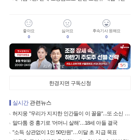
좋아요
싫어요
후속기사 원해요
0
0
0
5
/
5
한경지면 구독신청
실시간
관련뉴스
허지웅 "우리가 지지한 인간들이 이 꼴을"...또 소신 발언
말다툼 중 흉기로 '어머니 살해'…18세 아들 결국
"소득 상관없이 1인 50만원"…이달 초 지급 목표