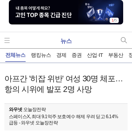
1
/
5
뉴스
홈
전체뉴스
랭킹뉴스
경제
증권
산업·IT
부동산
아프간 '히잡 위반' 여성 30명 체포…
항의 시위에 발포 2명 사망
와우넷
오늘장전략
스페이스X, 최대 9.1억주 보호예수 해제 우려 딛고 6.14%
급등 - 와우넷 오늘장전략