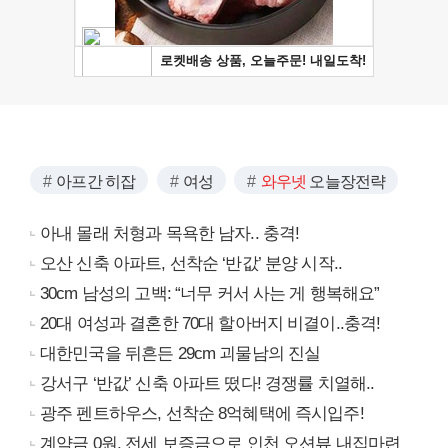
아프간 히잡
여성
와우넷
오늘장전략
아내 몰래 처형과 목욕한 남자.. 충격!
오산 신축 아파트, 선착순 ‘반값’ 분양 시작..
30cm 남성의 고백: “너무 커서 사는 게 행복해요”
20대 여성과 결혼한 70대 할아버지 비결이..충격!
대한민국을 뒤흔든 29cm 괴물남의 진실
강서구 ‘반값’ 신축 아파트 떴다! 경쟁률 치열해..
광주 펜트하우스, 선착순 8억혜택에 즉시입주!
계약금 0원, 전세 보증금으로 인천 오션뷰 내집마련