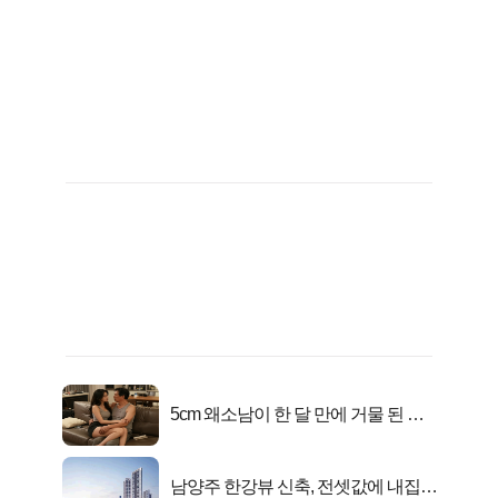
5cm 왜소남이 한 달 만에 거물 된 사
연
남양주 한강뷰 신축, 전셋값에 내집마