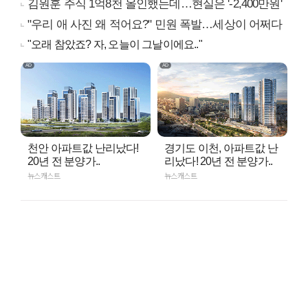
김원훈 주식 1억8천 올인했는데…현실은 '-2,400만원'
"우리 애 사진 왜 적어요?" 민원 폭발…세상이 어쩌다
"오래 참았죠? 자, 오늘이 그날이에요.."
천안 아파트값 난리났다!
경기도 이천, 아파트값 난
20년 전 분양가..
리났다! 20년 전 분양가..
뉴스캐스트
뉴스캐스트